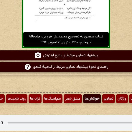
کلیات سعدی به تصحیح محمدعلی فروغی، چاپخانهٔ
بروخیم، ۱۳۲۰، تهران » تصویر ۹۹۴
پیشنهاد تصاویر مرتبط از منابع اینترنتی
راهنمای نحوهٔ پیشنهاد تصاویر مرتبط از گنجینهٔ گنجور
ت
واژگان
تصاویر
خوانش‌ها
مشق شعر
هم‌آهنگ‌ها
ترانه‌ها
روند بازدیدها
حا