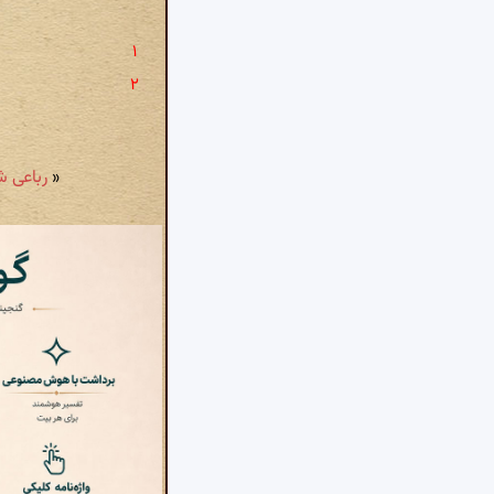
«
رباعی شمارهٔ ۲۹: بگذشت و چه گ