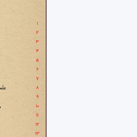
علْم
و