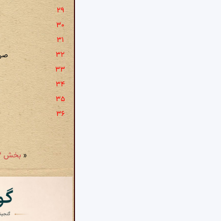
صرف
«
بخش ۳ - حکایة فی بعض اللیالی: شب که بودم با هزاران کوه درد