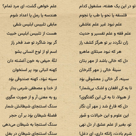
تو در این یک هفته، مشغول کدام
علم خواهی گشت، ای مرد تمام؟
فلسفه یا نحو یا طب یا نجوم
هندسه یا رمل یا اعداد شوم
علم نبود غیر علم عاشقی
مابقی تلبیس ابلیس شقی
علم فقه و علم تفسیر و حدیث
هست از تلبیس ابلیس خبیث
زان نگردد بر تو هرگز کشف راز
گر بود شاگرد تو صد فخر راز
هر که نبود مبتلای ماهرو
اسم او از لوح انسانی بشو
دل که خالی باشد از مهر بتان
لتّهٔ حیض به خون آغشته دان
سینهٔ خالی ز مهر گلرخان
کهنه انبانی بود پر استخوان
سینه، گر خالی ز معشوقی بوَد
سینه نبوَد، کهنه صندوقی بوَد
تا به کی افغان و اشک بی‌شمار؟
از خدا و مصطفی شرمی بدار
از هیولا، تا به کی این گفتگوی؟
رو به معنی آر و از صورت مگوی
دل که فارغ شد ز مهر آن نگار
سنگ استنجای شیطانش شمار
این علوم و این خیالات و صُوَر
فضلهٔ شیطان بوَد بر آن حجر
تو، بغیر از علم عشق ار دل نهی
سنگ استنجا به شیطان می‌دهی
شرم بادت، زانکه داری، ای دغل!
سنگ استنجای شیطان در بغل