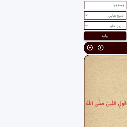
قَولِ النَّبیِّ صَلَّی اللهُ