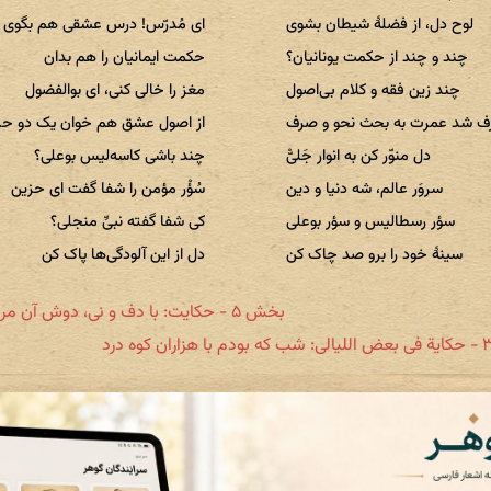
لوح دل، از فضلهٔ شیطان بشوی
ای مُدرّس! درس عشقی هم بگوی
چند و چند از حکمت یونانیان؟
حکمت ایمانیان را هم بدان
چند زین فقه و کلام بی‌اصول
مغز را خالی کنی، ای بوالفضول
 شد عمرت به بحث نحو و صرف
از اصول عشق هم خوان یک دو ح
دل منوّر کن به انوار جَلیّْ
چند باشی کاسه‌لیس بوعلی؟
سروَر عالم، شه دنیا و دین
سُؤْر مؤمن را شفا گفت ای حزین
سؤر رسطالیس و سؤر بوعلی
کی شفا گفته نبیِّ منجلی؟
سینهٔ خود را برو صد چاک کن
دل از این آلودگی‌ها پاک کن
بخش ۵ - حکایت: با دف و نی، دوش آن مرد عرب