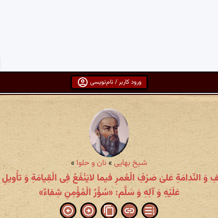
ورود کاربر / نام‌نویسی
شیخ بهایی
»
نان و حلوا
»
أَسُّفِ وَ النّدامَةِ عَلیٰ صَرْفِ الْعُمرِ فیما لایَنْفَعُ فِی الْقِیامَةِ وَ تأْویلِ 
عَلَیْهِ وَ آلِهِ وَ سَلَّم: «سُؤْرُ الْمُؤْمِنِ شِفاءٌ»