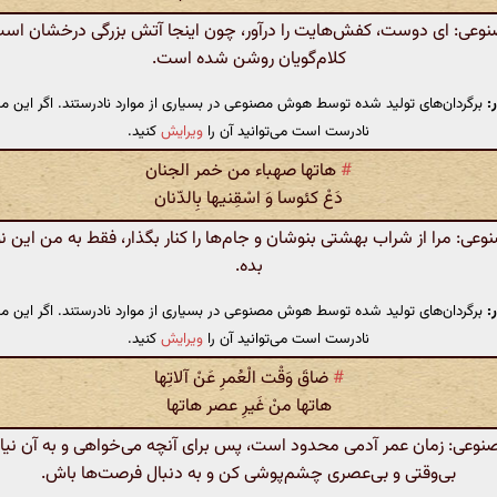
ی: ای دوست، کفش‌هایت را درآور، چون اینجا آتش بزرگی درخشان است
کلام‌گویان روشن شده است.
:
برگردان‌های تولید شده توسط هوش مصنوعی در بسیاری از موارد نادرستند. اگر این مت
نادرست است می‌توانید آن را
ویرایش
کنید.
#
هاتها صهباء من خمر الجنان
دَعْ کئوسا وَ اسْقِنیها بِالدّنان
: مرا از شراب بهشتی بنوشان و جام‌ها را کنار بگذار، فقط به من این ن
بده.
:
برگردان‌های تولید شده توسط هوش مصنوعی در بسیاری از موارد نادرستند. اگر این مت
نادرست است می‌توانید آن را
ویرایش
کنید.
#
ضاقَ وَقْت الْعُمرِ عَنْ آلاتِها
هاتها منْ غَیرِ عصر هاتها
عی: زمان عمر آدمی محدود است، پس برای آنچه می‌خواهی و به آن نیاز د
بی‌وقتی و بی‌عصری چشم‌پوشی کن و به دنبال فرصت‌ها باش.