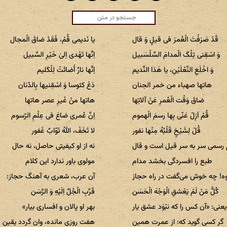
قَدْ صَرَفْتَ الْعُمرَ فی قیلٍ وَ قال
یا نَدیمی قُمْ، فَقَدْ ضاقَ الْمجال
وَ اسْقِنی تِلْکَ الْمدامَ السَّلْسَبیل
اِنَّها تَهْدی اِلیٰ خَیْرِ السَّبیل
وَ اخْلَعِ النَّعْلَیْنِ، یا هٰذا النَّدیم
اِنَّها نارٌ أَضائَتْ لِلْکَلیم
هاتها صهباء من خمر الجنان
دَعْ کئوسا وَ اسْقِنیها بِالدّنان
ضاقَ وَقْت الْعُمرِ عَنْ آلاتِها
هاتها منْ غَیرِ عصر هاتها
قُمْ اَزِلْ عَنّی بِها رسمَ الْهموم
اِنَّ عُمری ضاعَ فی عِلْمِ الرّسوم
قُلْ لِشَیْخٍ قَلْبُهُ مِنْها نفور
لا تَخَفْ، اللهُ تَوّابٌ غَفور
 رسمی سر به سر قیل است و قال
نه از او کیفیتی حاصل، نه حال
طبع را افسردگی بخشد مدام
مولوی باور ندارد این کلام
ه! چه خوش می‌گفت در راه حجاز
آن عرب، شعری به آهنگ حجاز:
کُلُّ مَنْ لَمْ یَعْشقِ الْوَجْهَ الْحَسَن
قَرِّبِ الْجُلَّ اِلَیْهِ وَ الرَّسَن
یعنی: «آن کس را که نبْوَد عشق یار
بهر او پالان و افساری بیار»
گر کسی گوید که: از عمرت همین
هفت روزی مانده، وان گردد یقین