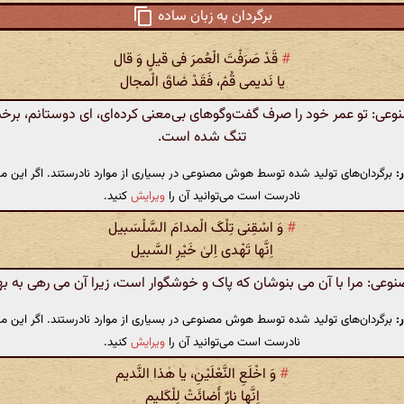
برگردان به زبان ساده
#
قَدْ صَرَفْتَ الْعُمرَ فی قیلٍ وَ قال
یا نَدیمی قُمْ، فَقَدْ ضاقَ الْمجال
ی: تو عمر خود را صرف گفت‌وگوهای بی‌معنی کرده‌ای، ای دوستانم، برخیز
تنگ شده است.
:
برگردان‌های تولید شده توسط هوش مصنوعی در بسیاری از موارد نادرستند. اگر این مت
نادرست است می‌توانید آن را
ویرایش
کنید.
#
وَ اسْقِنی تِلْکَ الْمدامَ السَّلْسَبیل
اِنَّها تَهْدی اِلیٰ خَیْرِ السَّبیل
ی: مرا با آن می بنوشان که پاک و خوشگوار است، زیرا آن می رهی به بهت
:
برگردان‌های تولید شده توسط هوش مصنوعی در بسیاری از موارد نادرستند. اگر این مت
نادرست است می‌توانید آن را
ویرایش
کنید.
#
وَ اخْلَعِ النَّعْلَیْنِ، یا هٰذا النَّدیم
اِنَّها نارٌ أَضائَتْ لِلْکَلیم