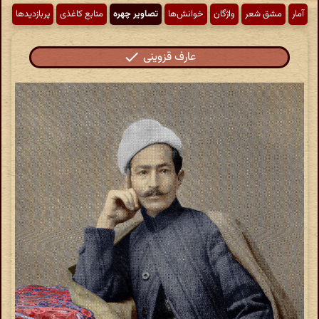
آمار
مشق شعر
واژگان
خوانش‌ها
تصاویر چهره
منابع کاغذی
پربازدیدها
عارف قزوینی