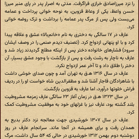
را نزد میرزاصادق خرازی فراگرفت. مدتی به اصرار پدر در پای منبر میرزا
حسن واعظ، یکی از وعاظ قزوین، به نوحه خوانی پرداخت و عمامه
می‌بست ولی پس از مرگ پدر عمامه را برداشت و ترک روضه خوانی
کرد.
عارف در ۱۷ سالگی به دختری به نام «خانم‌بالا» عشق و علاقه پیدا
کرد و با او پنهانی ازدواج کرد. (تصنیف دیدم صنمی را در وصف ایشان
سرود) فشارهای خانواده دختر پس از اینکه مطلع گردیدند زیاد شد و
عارف به ناچار به رشت رفت و پس از بازگشت با وجود عشق بسیار، آن
دختر را طلاق داد و تا آخر عمر ازدواج نکرد.
عارف در سال ۱۳۱۶ ه‍.ق به تهران آمد و چون صدای خوشی داشت
با شاهزادگان قاجار آشنا شد و مظفرالدین شاه خواست او را در ردیف
فراش خلوتها درآورد، اما عارف به قزوین بازگشت.
در سال ۱۳۲۳ ه‍.ق در زمان آغاز ۲۳ سالگی عارف زمزمه مشروطیت
بلند گشته بود، عارف نیز با غزلهای خود به موفقیت مشروطیت کمک
کرد.
عارف در سال ۱۳۰۷ خورشیدی جهت معالجه نزد دکتر بدیع به
همدان رفت و برای همیشه در آنجا ماند. سرانجام عارف در روز
دوشنبه دوم بهمن ۱۳۱۲ خورشیدی در حالی که ۵۴ سال داشت، مرگ