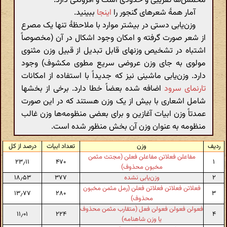
مخمس‌ها تقریبی و حدودی است و افزونگی دارد.
آمار همهٔ شعرهای گنجور را
اینجا
ببینید.
وزن‌یابی دستی در بیشتر موارد با ملاحظهٔ تنها یک مصرع
از شعر صورت گرفته و امکان وجود اشکال در آن (مخصوصاً
اشتباه در تشخیص وزنهای قابل تبدیل از قبیل وزن مثنوی
مولوی به جای وزن عروضی سریع مطوی مکشوف) وجود
دارد. وزن‌یابی ماشینی نیز که جدیداً با استفاده از امکانات
تارنمای سرود
اضافه شده بعضاً خطا دارد. برخی از بخشها
شامل اشعاری با بیش از یک وزن هستند که در این صورت
عمدتاً وزن ابیات آغازین و برای بعضی منظومه‌ها وزن غالب
منظومه به عنوان وزن آن بخش منظور شده است.
ردیف
وزن
تعداد ابیات
درصد از کل
مفاعلن فعلاتن مفاعلن فعلن (مجتث مثمن
۲۳٫۱۱
۴۷۰
۱
مخبون محذوف)
۲
وزن‌یابی نشده
۳۷۷
۱۸٫۵۳
فعلاتن فعلاتن فعلاتن فعلن (رمل مثمن مخبون
۱۳٫۷۷
۲۸۰
۳
محذوف)
فعولن فعولن فعولن فعل (متقارب مثمن محذوف
۱۱٫۰۱
۲۲۴
۴
یا وزن شاهنامه)