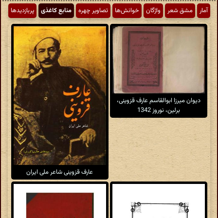
آمار
مشق شعر
واژگان
خوانش‌ها
تصاویر چهره
منابع کاغذی
پربازدیدها
دیوان میرزا ابوالقاسم عارف قزوینی،
برلین، نوروز 1342
عارف قزوینی شاعر ملی ایران