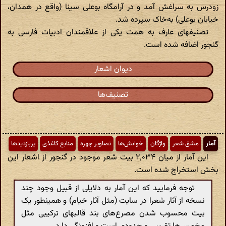
زودرس به سراغش آمد و در آرامگاه بوعلی سینا (واقع در همدان،
خیابان بوعلی) به‌خاک سپرده شد.
تصنیفهای عارف به همت یکی از علاقمندان ادبیات فارسی به
گنجور اضافه شده است.
دیوان اشعار
تصنیف‌ها
آمار
مشق شعر
واژگان
خوانش‌ها
تصاویر چهره
منابع کاغذی
پربازدیدها
این آمار از میان ۲٬۰۳۴ بیت شعر موجود در گنجور از اشعار این
بخش استخراج شده است.
توجه فرمایید که این آمار به دلایلی از قبیل وجود چند
نسخه از آثار شعرا در سایت (مثل آثار خیام) و همینطور یک
بیت محسوب شدن مصرع‌های بند قالبهای ترکیبی مثل