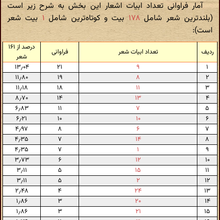
آمار فراوانی تعداد ابیات اشعار این بخش به شرح زیر است
(بلندترین شعر شامل
۱۷۸
بیت و کوتاه‌ترین شامل
۱
بیت شعر
است):
درصد از ۱۶۱
ردیف
تعداد ابیات شعر
فراوانی
شعر
۱۳٫۰۴
۲۱
۹
۱
۱۱٫۸۰
۱۹
۸
۲
۱۱٫۱۸
۱۸
۱۱
۳
۸٫۷۰
۱۴
۱۳
۴
۶٫۸۳
۱۱
۷
۵
۶٫۲۱
۱۰
۱۰
۶
۴٫۹۷
۸
۶
۷
۴٫۳۵
۷
۱۴
۸
۴٫۳۵
۷
۱
۹
۳٫۷۳
۶
۱۲
۱۰
۳٫۱۱
۵
۱۵
۱۱
۳٫۱۱
۵
۲
۱۲
۲٫۴۸
۴
۲۴
۱۳
۱٫۸۶
۳
۲۰
۱۴
۱٫۸۶
۳
۲۱
۱۵