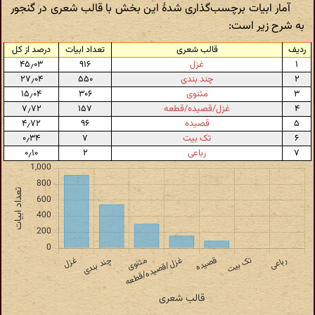
آمار ابیات برچسب‌گذاری شدهٔ این بخش با قالب شعری در گنجور
به شرح زیر است:
ردیف
قالب شعری
تعداد ابیات
درصد از کل
۱
غزل
۹۱۶
۴۵٫۰۳
۲
چند بندی
۵۵۰
۲۷٫۰۴
۳
مثنوی
۳۰۶
۱۵٫۰۴
۴
غزل/قصیده/قطعه
۱۵۷
۷٫۷۲
۵
قصیده
۹۶
۴٫۷۲
۶
تک بیت
۷
۰٫۳۴
۷
رباعی
۲
۰٫۱۰