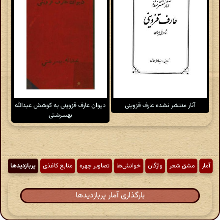
آثار منتشر نشده عارف قزوینی
دیوان عارف قزوینی به کوشش عبدالله
بهسرشتی
آمار
مشق شعر
واژگان
خوانش‌ها
تصاویر چهره
منابع کاغذی
پربازدیدها
بارگذاری آمار پربازدیدها