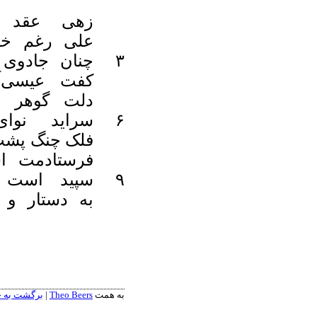
زهی عقد فر
علی رغم خ
۳
چنان جادوی
کفت عیسی‌آ
دلت گوهر 
۶
سراید نوا
فلک چنگ پشت
فرستادمت ا
۹
سپید است د
به دستار و 
به همت
Theo Beers
|
برگشت به خاقانی » دیو