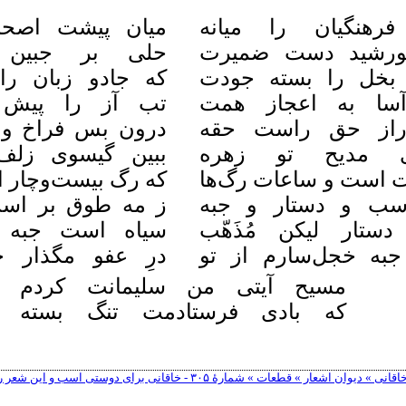
هنگیان را میانه
میان پیشت اصحا
ورشید دست ضمیرت
حلی بر جبین 
 بخل را بسته جودت
که جادو زبان را
سا به اعجاز همت
تب آز را پیش 
راز حق راست حقه
درون بس فراخ و
ی مدیح تو زهره
ببین گیسوی زلف
 است و ساعات رگ‌ها
که رگ بیست‌وچار 
سب و دستار و جبه
ز مه طوق بر اس
ستار لیکن مُذَهّب
سیاه است جبه 
جبه خجل‌سارم از تو
درِ عفو مگذار 
مسیح آیتی من سلیمانت کردم
که بادی فرستادمت تنگ بسته
ان اشعار » قطعات » شمارهٔ ۳۰۵ - خاقانی برای دوستی اسب و این شعر را فرستاد