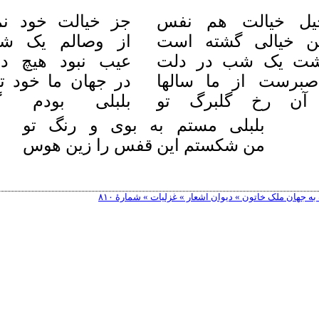
یل خیالت هم نفس
جز خیالت خود نم
تن خیالی گشته است
از وصالم یک ش
ذشت یک شب در دلت
عیب نبود هیچ د
صبرست از ما سالها
در جهان ما خود ت
آن رخ گلبرگ تو
بلبلی بودم گ
بلبلی مستم به بوی و رنگ تو
من شکستم این قفس را زین هوس
 جهان ملک خاتون » دیوان اشعار » غزلیات » شمارهٔ ۸۱۰