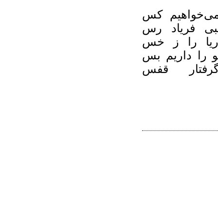
ی‌خواهیم کس
بی فریاد رس
ریا را ز خس
و را داریم بس
رفتار قفس