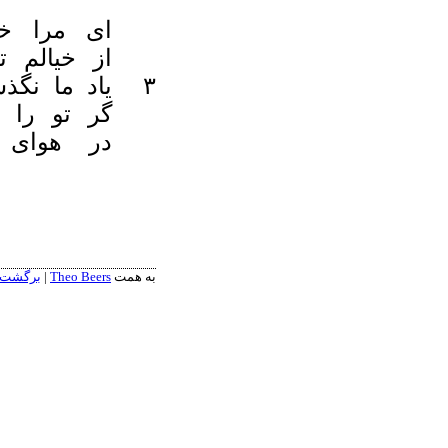
ای مرا خ
از خیالم 
۳
یاد ما نگ
گر تو را 
در هوای 
به همت
Theo Beers
|
برگشت به