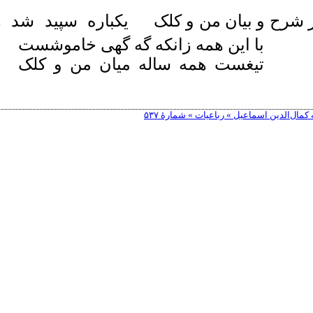
 شرح و بیان من و کلک
یکباره سپید شد 
با این همه زانکه گه گهی خاموشست
تیغست همه ساله میان من و کلک
مال‌الدین اسماعیل » رباعیات » شمارهٔ ۵۳۷