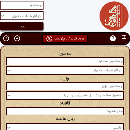
ورود کاربر / نام‌نویسی
سخنور:
وزن:
قافیه:
زبان غالب: