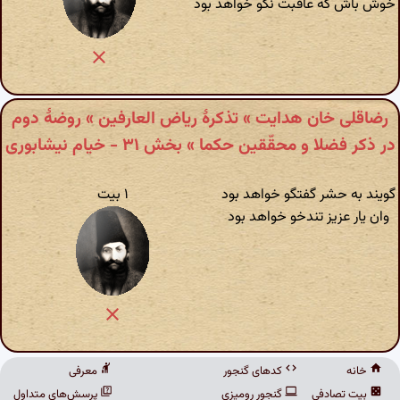
خوش باش که عاقبت نکو خواهد بود
رضاقلی خان هدایت » تذکرهٔ ریاض العارفین » روضهٔ دوم
در ذکر فضلا و محقّقین حکما » بخش ۳۱ - خیام نیشابوری
گویند به حشر گفتگو خواهد بود
۱ بیت
وان یار عزیز تندخو خواهد بود
خانه
کدهای گنجور
معرفی
بیت تصادفی
گنجور رومیزی
پرسش‌های متداول