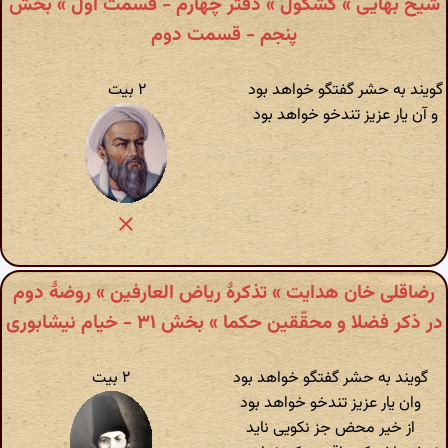
شیخ بهایی » کشکول » دفتر چهارم - قسمت اول » بخش
پنجم - قسمت دوم
گویند به حشر گفتگو خواهد بود
۲ بیت
و آن یار عزیز تندخو خواهد بود
رضاقلی خان هدایت » تذکرهٔ ریاض العارفین » روضهٔ دوم
در ذکر فضلا و محقّقین حکما » بخش ۳۱ - خیام نیشابوری
گویند به حشر گفتگو خواهد بود
۲ بیت
وان یار عزیز تندخو خواهد بود
از خیر محض جز نکویی ناید