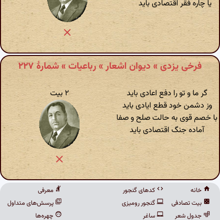
یا چاره فقر اقتصادی باید
فرخی یزدی » دیوان اشعار » رباعیات » شمارهٔ ۲۲۷
گر ما و تو را دفع اعادی باید
۲ بیت
وز دشمن خود قطع ایادی باید
با خصم قوی به حالت صلح و صفا
آماده جنگ اقتصادی باید
خانه
کدهای گنجور
معرفی
بیت تصادفی
گنجور رومیزی
پرسش‌های متداول
جدول شعر
ساغر
چهره‌ها