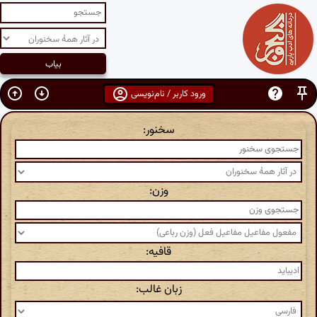
ورود کاربر / نام‌نویسی
سخنور:
وزن:
قافیه:
زبان غالب: