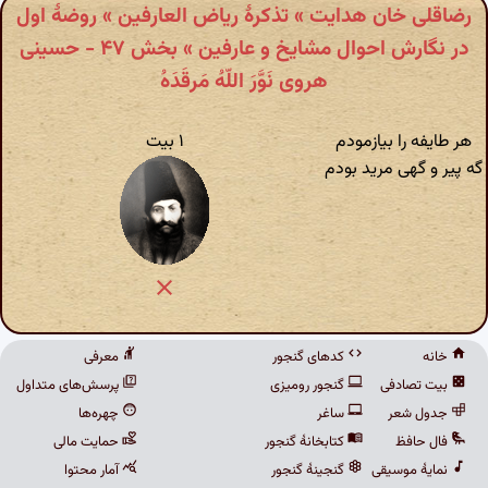
رضاقلی خان هدایت » تذکرهٔ ریاض العارفین » روضهٔ اول
در نگارش احوال مشایخ و عارفین » بخش ۴۷ - حسینی
هروی نَوَّرَ اللّهُ مَرقَدَهُ
هر طایفه را بیازمودم
۱ بیت
گه پیر و گهی مرید بودم
خانه
کدهای گنجور
معرفی
بیت تصادفی
گنجور رومیزی
پرسش‌های متداول
جدول شعر
ساغر
چهره‌ها
فال حافظ
کتابخانهٔ گنجور
حمایت مالی
نمایهٔ موسیقی
گنجینهٔ گنجور
آمار محتوا