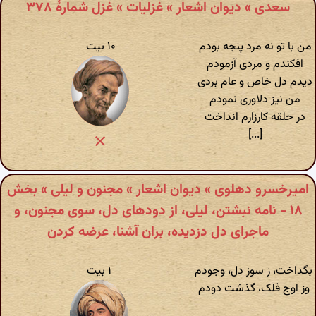
سعدی » دیوان اشعار » غزلیات » غزل شمارهٔ ۳۷۸
من با تو نه مرد پنجه بودم
۱۰ بیت
افکندم و مردی آزمودم
دیدم دل خاص و عام بردی
من نیز دلاوری نمودم
در حلقه کارزارم انداخت
[...]
امیرخسرو دهلوی » دیوان اشعار » مجنون و لیلی » بخش
۱۸ - نامه نبشتن، لیلی، از دودهای دل، سوی مجنون، و
ماجرای دل دزدیده، بران آشنا، عرضه کردن
بگداخت، ز سوز دل، وجودم
۱ بیت
وز اوج فلک، گذشت دودم