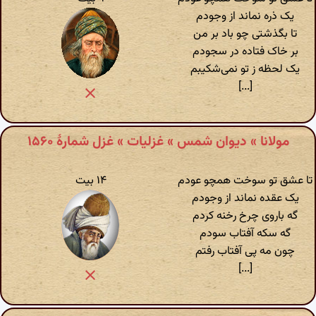
یک ذره نماند از وجودم
تا بگذشتی چو باد بر من
بر خاک فتاده در سجودم
یک لحظه ز تو نمی‌شکیبم
[...]
مولانا » دیوان شمس » غزلیات » غزل شمارهٔ ۱۵۶۰
تا عشق تو سوخت همچو عودم
۱۴ بیت
یک عقده نماند از وجودم
گه باروی چرخ رخنه کردم
گه سکه آفتاب سودم
چون مه پی آفتاب رفتم
[...]