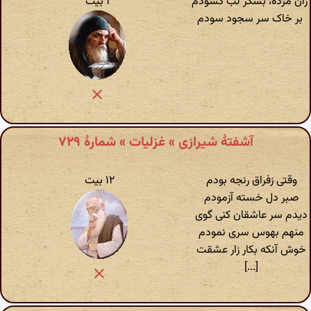
زان مژده، بشکر لب گشودم
۱ بیت
بر خاک سر سجود سودم
آشفتهٔ شیرازی » غزلیات » شمارهٔ ۷۲۹
وقتی زفراق رنجه بودم
۱۲ بیت
صبر دل خسته آزمودم
دیدم سر عاشقان کنی گوی
منهم بهوس سری نمودم
خوش آنکه بکار زار عشقت
[...]