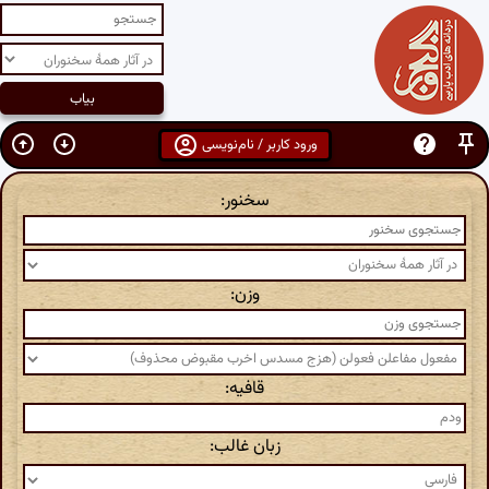
ورود کاربر / نام‌نویسی
سخنور:
وزن:
قافیه:
زبان غالب: