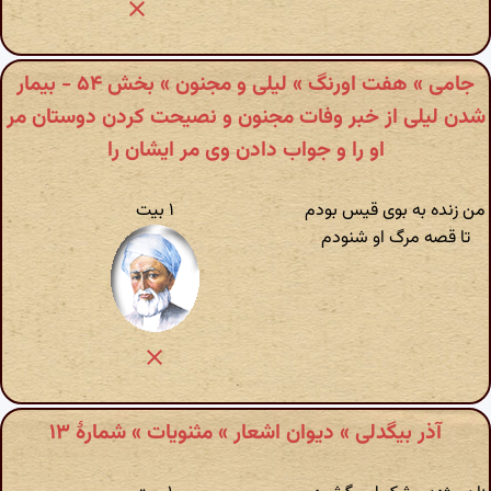
جامی » هفت اورنگ » لیلی و مجنون » بخش ۵۴ - بیمار
شدن لیلی از خبر وفات مجنون و نصیحت کردن دوستان مر
او را و جواب دادن وی مر ایشان را
من زنده به بوی قیس بودم
۱ بیت
تا قصه مرگ او شنودم
آذر بیگدلی » دیوان اشعار » مثنویات » شمارهٔ ۱۳