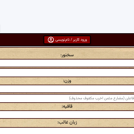
ورود کاربر / نام‌نویسی
سخنور:
وزن:
قافیه:
زبان غالب: