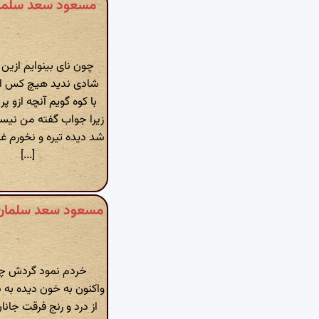
چون نای بینوایم ازین ن
شادی ندید هیچ کس از ن
با کوه گویم آنچه ازو پ
زیرا جواب گفته من نی
شد دیده تیره و نخورم غم
[...]
خردم نمود گردش چر
واکنون به خون دیده به
از درد و رنج فرقت جان