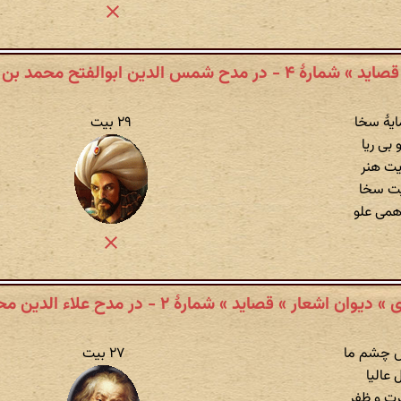
 در مدح شمس الدین ابوالفتح محمد بن علی وزیر
یهٔ سخا
۲۹ بیت
 بی ریا
یت هنر
یت سخا
همی علو
ار » قصاید » شمارهٔ ۲ - در مدح علاء الدین محمد بن سلیمان
یش چشم ما
۲۷ بیت
ل عالیا
صرت و ظفر