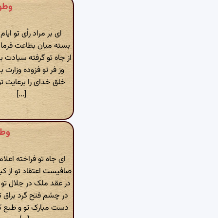
وطواط » ق
ای بر مراد رأی تو ایام
بسته میان بطاعت فرمان
از جاه تو گرفته سیادت
وز فر تو فزوده وزارت ب
خلق خدای را برعایت تو
[...]
وطواط »
ای جاه تو فراخته اعلام 
صافیست اعتقاد تو از کبر و
در عقد ملک در جلال تو
در چشم فتح گرد براق تو
دست مبارک تو و طبع کر