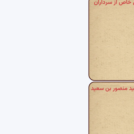
 - در مدح محمد بن علی خاص از سرداران
۴ - مدح صاحب اجل العمید منصور بن سعید