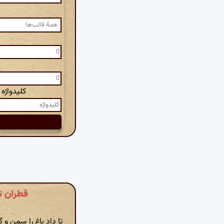
کلیدواژه
قطران تبریز
تا داد باغ را سمن و گ