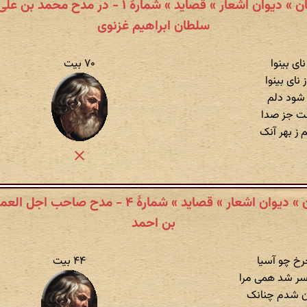
مسعود سعد سلمان » دیوان اشعار » قصاید » شمارهٔ ۱
سلطان ابراهیم غزنوی
ای بینوا
۷۰ بیت
ای بینوا
ر شود دلم
ست جز صدا
 ز بهر آنک
مسعود سعد سلمان » دیوان اشعار » قصاید » شمارهٔ 
بن احمد
خ چو آسیا
۴۴ بیت
 سر شد همی مرا
ان شدم چنانک