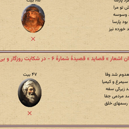
د پارسا
۸۵ بیت
 تو مرا
اد وسوسه
ود پارسا
 خورده نیز
 قصاید » قصیدهٔ شمارهٔ ۶ - در شکایت روزگار و بی‌وفایی مردم
دوم شد وفا
۴۷ بیت
 سیمرغ و کیمیا
 زیرکی سفه
د مردمی جفا
 رسمهای خلق