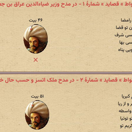
صاید » شمارهٔ ۱ - در مدح وزیر ضیاءالدین عراق بن جعفر
 رامضا
۴۶ بیت
 تو قضا
 بسی شرف
سی بها
یی پناه
 قصاید » شمارهٔ ۲ - در مدح ملک اتسز و حسب حال خود
کبریا
۵۱ بیت
 از ریا
 واسطه
 توتیا
یم تو