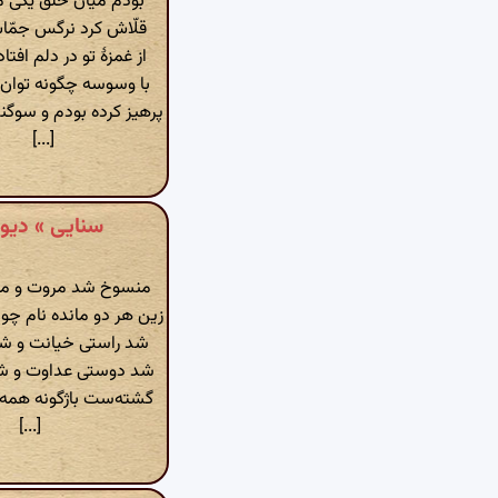
بودم میان خلق یکی مر
قلّاش کرد نرگس جمّاش
از غمزهٔ تو در دلم افت
با وسوسه چگونه توان ب
پرهیز کرده بودم و سوگند
[...]
سنایی » دیوان اشعار »
منسوخ شد مروت و مع
زین هر دو مانده نام چو
شد راستی خیانت و شد
شد دوستی عداوت و ش
گشته‌ست باژگونه همه
[...]