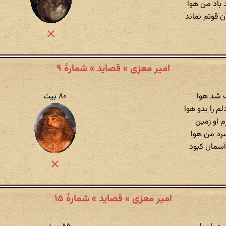
 باد من هوا
ن قوتم نماند
امیر معزی » قصاید » شمارهٔ ۹
ک شد هوا
۸۰ بیت
م را بدو هوا
م او زمین
رد من هوا
آسمان کبود
امیر معزی » قصاید » شمارهٔ ۱۵