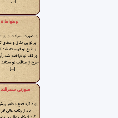
[...]
وطواط » قصاید » شمارهٔ ۴ -
ای صورت سیادت و ای ما
بر تو بی نفاق و عطای تو
از طبع تو فروخته شد آ
وز کف تو فراخته شد رأ
چرخ از مناقب تو ستاند 
[...]
سوزنی سمرقندی » دیوان اشع
آورد گرد فتح و ظفر پ
باد از رکاب عالی لازا
گرد از رکاب عالی بر ن