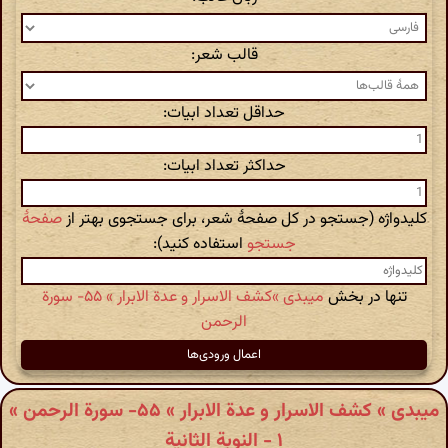
قالب شعر:
حداقل تعداد ابیات:
حداکثر تعداد ابیات:
کلیدواژه (جستجو در کل صفحهٔ شعر، برای جستجوی بهتر از
صفحهٔ
جستجو
استفاده کنید):
تنها در بخش
میبدی »کشف الاسرار و عدة الابرار » ۵۵- سورة
الرحمن‏
میبدی » کشف الاسرار و عدة الابرار » ۵۵- سورة الرحمن‏ »
۱ - النوبة الثانیة