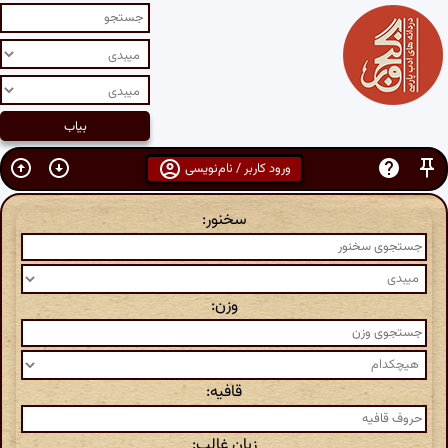
ورود کاربر / نام‌نویسی
سخنور:
وزن:
قافیه:
زبان غالب: