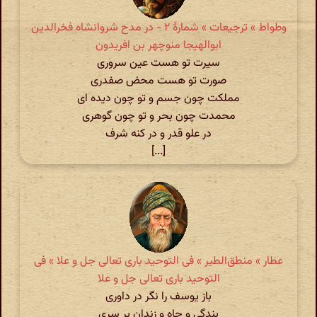
وطواط » ترجیعات » شمارهٔ ۲ - در مدح شروانشاه فخرالدین
ابوالهیجا منوچهر بن افریدون
سیرت تو هست عین سروری
صورت تو هست محض صفدری
مملکت چون جسم و تو چون دیده ای
محمدت چون بحر و تو چون گوهری
در علو قدر و در کنه شرف
[...]
عطار » منطق‌الطیر » فی التوحید باری تعالی جل و علا » فی
التوحید باری تعالی جل و علا
باز یوسف را نگر در داوری
بندگی و چاه و زندان بر سری