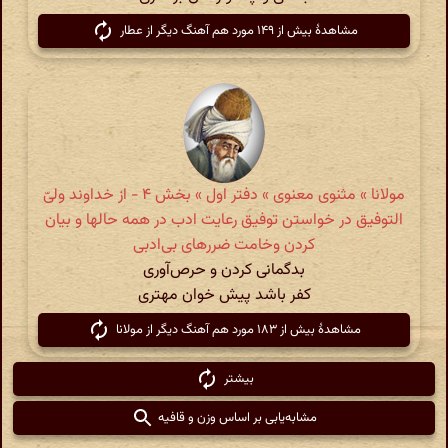
مشاهدهٔ بیش از ۱۴۹ مورد هم آهنگ دیگر از عطار
مولانا » مثنوی معنوی » دفتر اول » بخش ۴ - از خداوند ولی‌ّ
التوفیق در خواستن توفیق رعایت ادب در همه حالها و بیان
کردن وخامت ضررهای بی‌ادبی
بدگمانی کردن و حرص‌آوری
کفر باشد پیش خوان مهتری
مشاهدهٔ بیش از ۱۸۳ مورد هم آهنگ دیگر از مولانا
بیشتر
مشابه‌یابی بر اساس وزن و قافیه