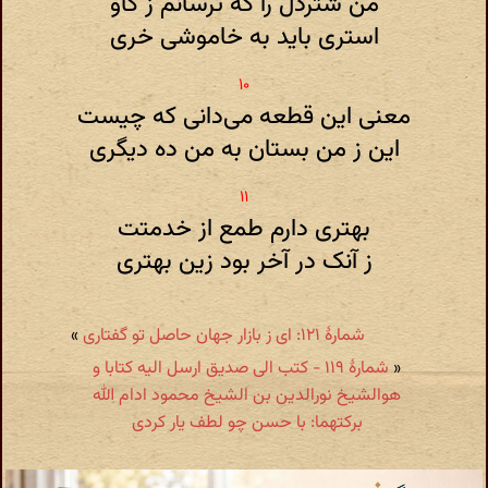
من شتردل را که ترسانم ز گاو
استری باید به خاموشی خری
معنی این قطعه می‌دانی که چیست
این ز من بستان به من ده دیگری
بهتری دارم طمع از خدمتت
ز آنک در آخر بود زین بهتری
شمارهٔ ۱۲۱: ای ز بازار جهان حاصل تو گفتاری
»
«
شمارهٔ ۱۱۹ - کتب الی صدیق ارسل الیه کتابا و
هوالشیخ نورالدین بن الشیخ محمود ادام الله
برکتهما: با حسن چو لطف یار کردی