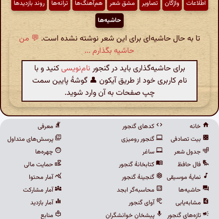
اطّلاعات
واژگان
تصاویر
مشق شعر
هم‌آهنگ‌ها
ترانه‌ها
روند بازدیدها
حاشیه‌ها
تا به حال حاشیه‌ای برای این شعر نوشته نشده است.
💬 من
حاشیه بگذارم ...
برای حاشیه‌گذاری باید در گنجور
نام‌نویسی
کنید و با
نام کاربری خود از طریق آیکون 👤 گوشهٔ پایین سمت
چپ صفحات به آن وارد شوید.
خانه
کدهای گنجور
معرفی
بیت تصادفی
گنجور رومیزی
پرسش‌های متداول
جدول شعر
ساغر
چهره‌ها
فال حافظ
کتابخانهٔ گنجور
حمایت مالی
نمایهٔ موسیقی
گنجینهٔ گنجور
آمار محتوا
حاشیه‌ها
محاسبه‌گر ابجد
آمار مشارکت
مشابه‌یابی
آوای گنجور
آمار بازدید
تازه‌های گنجور
پیشخان خوانشگران
منابع