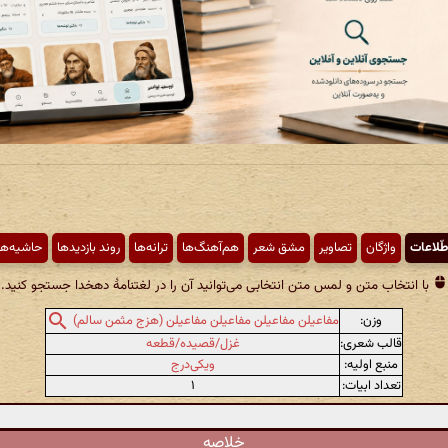
طّلاعات
واژگان
تصاویر
مشق شعر
هم‌آهنگ‌ها
ترانه‌ها
روند بازدیدها
حاشیه‌ها
با انتخاب متن و لمس متن انتخابی می‌توانید آن را در لغتنامهٔ دهخدا جستجو کنید.
وزن:
مفاعیلن مفاعیلن مفاعیلن مفاعیلن (هزج مثمن سالم)
قالب شعری:
غزل/قصیده/قطعه
منبع اولیه:
ویکی‌درج
تعداد ابیات:
۱
خلاصه