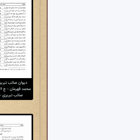
دیوان صائب تبری
م
صائب تبریزی - ت