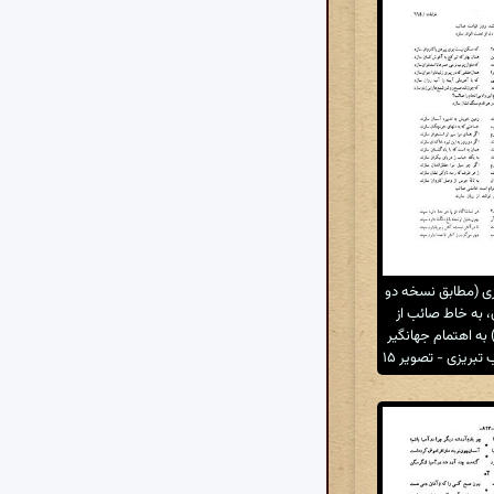
ی (مطابق نسخه دو
۱۰۷ ه. ق، به خاط صائب از
 اهتمام جهانگیر