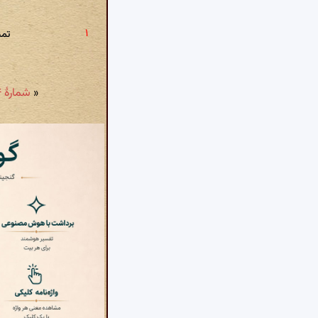
تمن
«
شمارهٔ ۵۴: به احسان همتم می‌کرد قارون اهل دنیا را