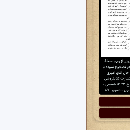
یزی از روی نسخهٔ
 تصحیح نموده با
ال آقای امیری
تشارات کتابفروشی
خیام، مقدمه مورخ ۱۳۳۳ شمسی -
ون - تصویر ۸۷۱