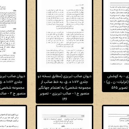
زی - به کوشش
دیوان صائب تبریزی (مطابق نسخه دو
دیوان صائب تبریز
حمد قهرمان - ج ۶ (غزلیات: ن ـ ی) -
جلدی ۱۰۷۲ ه. ق، به خط صائب از
جلدی ۲
صویر ۵۶۵
مجموعه شخصی) به اهتمام جهانگیر
مجموعه شخصی) به
منصور ج ۱ - صائب تبریزی - تصویر
منصور ج ۲ - صائب تبریزی - تصویر ۱۵
۱۴۶