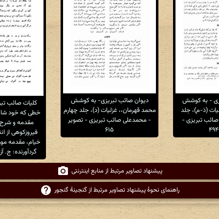
زی - به کوشش
دیوان صائب تبریزی- به کوشش
کلیات صائب تبر
ات (ذ-م)، جلد
محمد قهرمان،، غزلیات (د)، جلد چهارم
خطی که خود شاعر
صائب تبریزی -
- محمدعلی صائب تبریزی - تصویر
مقدمه و شرح ح
۶۱۵
فیروزکوهی از ان
گردآورنده: ج. آزم
پیشنهاد تصاویر مرتبط از منابع اینترنتی
راهنمای نحوهٔ پیشنهاد تصاویر مرتبط از گنجینهٔ گنجور