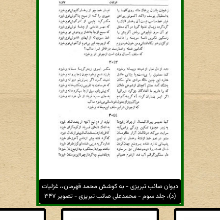
دیوان صائب تبریزی - به کوشش محمد قهرمان،، غزلیات
(د)، جلد سوم - محمدعلی صائب تبریزی - تصویر ۳۴۷