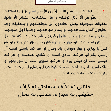
قوله تعالی: بِسْمِ اللَّهِ الرَّحْمنِ الرَّحِیمِ اسم عزیز ما استنارت
الظّواهر الّا بآثار توفیقه و ما استضاءت السّرائر الّا بانوار
تحقیقه، فبتوفیقه وصل العابدون الی مجاهدتهم و بتحقیقه وجد
العارفون کمال مشاهدتهم، و بتمام مجاهدتهم وجدوا آجل مثوبتهم،
و بدوام مشاهدتهم نالوا عاجل قربتهم نام خداوندی که نثار دل
دوستان امید دیدار او، بهار جان درویشان در مرغزار ذکر و ثناء او. هر
کس را بهاری و بهار مؤمنان یاد وصال او. هر کجا راستی است آن
راستی بنام او. هر کجا شادی است آن شادی بصحبت او. هر کجا
عیشی است آن عیش بیاد او. هر کجا سوزی است آن سوز بمهر او.
ملک امروز یاد و شناخت او، ملک فردا دیدار و رضای او. اینت کرامت و
منزلت، اینت سعادت و جلالت!
جلالتی نه تکلّف، سعادتی نه گزاف
حقیقتی نه مجاز و، مقالتی نه محال‌