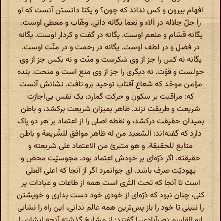
افهام بیرون و کس نداند که چون؟ و یکتا دانستن آنست که او
را جلّ جلاله در آلاء و نعما یگانه دانی. وهّاب و معطی اوست.
یگانه قسّام و منعم اوست. یگانه در گفت و کردار اوست. یگانه
در فضل و در لطف اوست. یگانه در رحمت و در منّت اوست.
یگانه نه کس را جز از وی شکرست و منّت و نه بکس جز از وی
حولست و قوّت. نه دیگری را جز از وی منع است و منحت. بنده
مؤمن موحّد که شعاع آفتاب توحید برو تافت. نشانش آنست
که: مراقبت بر سکون و حرکت گمارد، یک نفس بی‌اجازت
شریعت و طریقت نزند. ظاهر بمیزان شریعت برکشد، و باطن
بمیدان حقیقت درکشد، و نقطه اصلی را از اعتماد بر هر دو پاک
دارد که گفته‌اند: السّعید من له ظاهر موافق للشّریعة و باطن
متابع للحقیقة. و هو متبرئ من الاعتماد علی شریعته و
حقیقته. اگر ذرّه‌ای بر خودش اعتماد بود، مجوسیّت محض و
یهودیّت صرف باشد. ای جوانمرد اگر از آنجا که اعلی العلی
است تا آنجا که تحت الثّری است همه از طاعات و عبادات پر
کنی، چنان نبود که ذرّه‌ای از خودی خود دست بداری و خویشتن
را نبینی تا خود را باز پس‌ترین همه عالم ندانی، این راه را نشائی
ابو القاسم نصرآبادی را گفتند: از مشایخ گذشته آنچه ایشان را