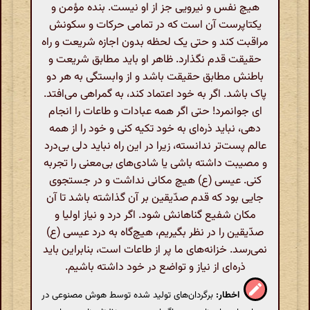
هیچ نفس و نیرویی جز از او نیست. بنده مؤمن و
یکتاپرست آن است که در تمامی حرکات و سکونش
مراقبت کند و حتی یک لحظه بدون اجازه شریعت و راه
حقیقت قدم نگذارد. ظاهر او باید مطابق شریعت و
باطنش مطابق حقیقت باشد و از وابستگی به هر دو
پاک باشد. اگر به خود اعتماد کند، به گمراهی می‌افتد.
ای جوانمرد! حتی اگر همه عبادات و طاعات را انجام
دهی، نباید ذره‌ای به خود تکیه کنی و خود را از همه
عالم پست‌تر ندانسته، زیرا در این راه نباید دلی بی‌درد
و مصیبت داشته باشی یا شادی‌های بی‌معنی را تجربه
کنی. عیسی (ع) هیچ مکانی نداشت و در جستجوی
جایی بود که قدم صدّیقین بر آن گذاشته باشد تا آن
مکان شفیع گناهانش شود. اگر درد و نیاز اولیا و
صدّیقین را در نظر بگیریم، هیچ‌گاه به درد عیسی (ع)
نمی‌رسد. خزانه‌های ما پر از طاعات است، بنابراین باید
ذره‌ای از نیاز و تواضع در خود داشته باشیم.
اخطار:
برگردان‌های تولید شده توسط هوش مصنوعی در