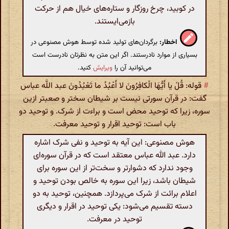
در کوبید، چرخ روزگار و ستاره‌های خیال هم از حرکت
بازمی‌ایستند.
اخطار:
برگردان‌های تولید شده توسط هوش مصنوعی در
بسیاری از موارد نادرستند. اگر این متن به نظرتان نادرست است
می‌توانید آن را
ویرایش
کنید.
#
قوله: قُلْ یا أَیُّهَا الْکافِرُونَ لا أَعْبُدُ ما تَعْبُدُونَ عبد اللَّه عباس
گفت: در قرآن سورتی نیست بر شیطان سختر و صعبتر ازین
سوره، زیرا که توحید محض است و براءت از شرک. و توحید دو
باب است: توحید اقرار و توحید معرفت.
هوش مصنوعی: این آیه به توحید و نفی شرک اشاره
دارد. عبد الله عباس معتقد است که در قرآن سوره‌ای
وجود ندارد که دشوارتر و سخت‌تر از این سوره برای
شیطان باشد، زیرا این سوره به خالص بودن توحید و
اعلام برائت از شرک می‌پردازد. همچنین، توحید به دو
دسته تقسیم می‌شود: یکی توحید در اقرار و دیگری
توحید در معرفت.