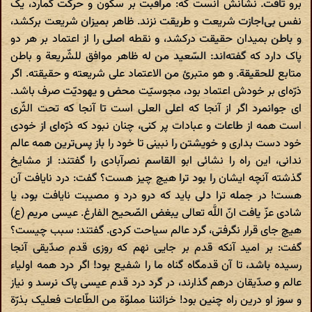
برو تافت. نشانش آنست که: مراقبت بر سکون و حرکت گمارد، یک
نفس بی‌اجازت شریعت و طریقت نزند. ظاهر بمیزان شریعت برکشد،
و باطن بمیدان حقیقت درکشد، و نقطه اصلی را از اعتماد بر هر دو
پاک دارد که گفته‌اند: السّعید من له ظاهر موافق للشّریعة و باطن
متابع للحقیقة. و هو متبرئ من الاعتماد علی شریعته و حقیقته. اگر
ذرّه‌ای بر خودش اعتماد بود، مجوسیّت محض و یهودیّت صرف باشد.
ای جوانمرد اگر از آنجا که اعلی العلی است تا آنجا که تحت الثّری
است همه از طاعات و عبادات پر کنی، چنان نبود که ذرّه‌ای از خودی
خود دست بداری و خویشتن را نبینی تا خود را باز پس‌ترین همه عالم
ندانی، این راه را نشائی ابو القاسم نصرآبادی را گفتند: از مشایخ
گذشته آنچه ایشان را بود ترا هیچ چیز هست؟ گفت: درد نایافت آن
هست! در جمله ترا دلی باید که درو درد و مصیبت نایافت بود، یا
شادی عزّ یافت انّ اللَّه تعالی یبغض الصّحیح الفارغ. عیسی مریم (ع)
هیچ جای قرار نگرفتی، گرد عالم سیاحت کردی. گفتند: سبب چیست؟
گفت: بر امید آنکه قدم بر جایی نهم که روزی قدم صدّیقی آنجا
رسیده باشد، تا آن قدمگاه گناه ما را شفیع بود! اگر درد همه اولیاء
عالم و صدّیقان درهم گذارند، در گرد درد قدم عیسی پاک نرسد و نیاز
و سوز او درین راه چنین بود! خزائننا مملوّة من الطّاعات فعلیک بذرّة