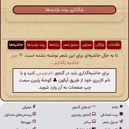
بارگذاری روند بازدیدها
اطّلاعات
واژگان
تصاویر
مشق شعر
ترانه‌ها
روند بازدیدها
حاشیه‌ها
تا به حال حاشیه‌ای برای این شعر نوشته نشده است.
💬 من
حاشیه بگذارم ...
برای حاشیه‌گذاری باید در گنجور
نام‌نویسی
کنید و با
نام کاربری خود از طریق آیکون 👤 گوشهٔ پایین سمت
چپ صفحات به آن وارد شوید.
خانه
کدهای گنجور
معرفی
بیت تصادفی
گنجور رومیزی
پرسش‌های متداول
جدول شعر
ساغر
چهره‌ها