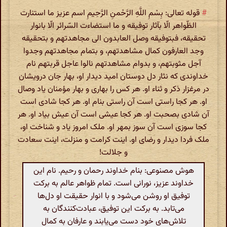
#
قوله تعالی: بِسْمِ اللَّهِ الرَّحْمنِ الرَّحِیمِ اسم عزیز ما استنارت
الظّواهر الّا بآثار توفیقه و ما استضاءت السّرائر الّا بانوار
تحقیقه، فبتوفیقه وصل العابدون الی مجاهدتهم و بتحقیقه
وجد العارفون کمال مشاهدتهم، و بتمام مجاهدتهم وجدوا
آجل مثوبتهم، و بدوام مشاهدتهم نالوا عاجل قربتهم نام
خداوندی که نثار دل دوستان امید دیدار او، بهار جان درویشان
در مرغزار ذکر و ثناء او. هر کس را بهاری و بهار مؤمنان یاد وصال
او. هر کجا راستی است آن راستی بنام او. هر کجا شادی است
آن شادی بصحبت او. هر کجا عیشی است آن عیش بیاد او. هر
کجا سوزی است آن سوز بمهر او. ملک امروز یاد و شناخت او،
ملک فردا دیدار و رضای او. اینت کرامت و منزلت، اینت سعادت
و جلالت!
هوش مصنوعی: بنام خداوند رحمان و رحیم. نام این
خداوند عزیز، نورانی است. تمام ظواهر عالم به برکت
توفیق او روشن می‌شود و با انوار حقیقت او دل‌ها
می‌تابد. به برکت این توفیق، عبادت‌کنندگان به
تلاش‌های خود دست می‌یابند و عارفان به کمال