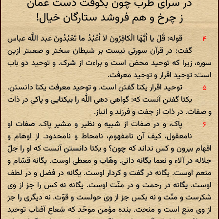
در سرای طرب چون بکوفت دست غمان
ز چرخ و هم فروشد ستارگان خیال!
قوله: قُلْ یا أَیُّهَا الْکافِرُونَ لا أَعْبُدُ ما تَعْبُدُونَ عبد اللَّه عباس
گفت: در قرآن سورتی نیست بر شیطان سختر و صعبتر ازین
سوره، زیرا که توحید محض است و براءت از شرک. و توحید دو باب
است: توحید اقرار و توحید معرفت.
توحید اقرار یکتا گفتن است. و توحید معرفت یکتا دانستن.
یکتا گفتن آنست که: گواهی دهی اللَّه را بیکتایی و پاکی در ذات
و صفات. در ذات از جفت و فرزند و انباز.
پاک، و در صفات از شبیه و نظیر و مشیر پاک. صفات او
نامعقول، کیف آن نامفهوم، نامحاط و نامحدود. از اوهام و
افهام بیرون و کس نداند که چون؟ و یکتا دانستن آنست که او را جلّ
جلاله در آلاء و نعما یگانه دانی. وهّاب و معطی اوست. یگانه قسّام و
منعم اوست. یگانه در گفت و کردار اوست. یگانه در فضل و در لطف
اوست. یگانه در رحمت و در منّت اوست. یگانه نه کس را جز از وی
شکرست و منّت و نه بکس جز از وی حولست و قوّت. نه دیگری را جز
از وی منع است و منحت. بنده مؤمن موحّد که شعاع آفتاب توحید