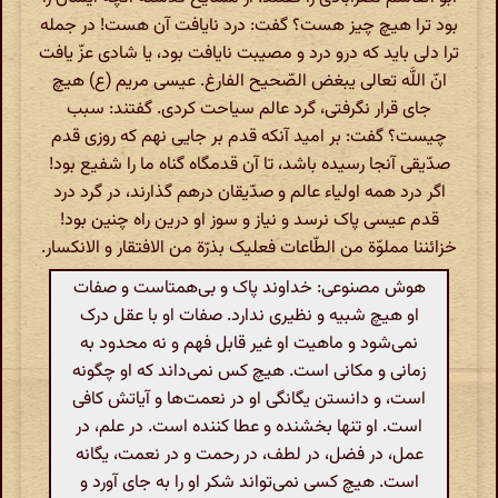
بود ترا هیچ چیز هست؟ گفت: درد نایافت آن هست! در جمله
ترا دلی باید که درو درد و مصیبت نایافت بود، یا شادی عزّ یافت
انّ اللَّه تعالی یبغض الصّحیح الفارغ. عیسی مریم (ع) هیچ
جای قرار نگرفتی، گرد عالم سیاحت کردی. گفتند: سبب
چیست؟ گفت: بر امید آنکه قدم بر جایی نهم که روزی قدم
صدّیقی آنجا رسیده باشد، تا آن قدمگاه گناه ما را شفیع بود!
اگر درد همه اولیاء عالم و صدّیقان درهم گذارند، در گرد درد
قدم عیسی پاک نرسد و نیاز و سوز او درین راه چنین بود!
خزائننا مملوّة من الطّاعات فعلیک بذرّة من الافتقار و الانکسار.
هوش مصنوعی: خداوند پاک و بی‌همتاست و صفات
او هیچ شبیه و نظیری ندارد. صفات او با عقل درک
نمی‌شود و ماهیت او غیر قابل فهم و نه محدود به
زمانی و مکانی است. هیچ کس نمی‌داند که او چگونه
است، و دانستن یگانگی او در نعمت‌ها و آیاتش کافی
است. او تنها بخشنده و عطا کننده است. در علم، در
عمل، در فضل، در لطف، در رحمت و در نعمت، یگانه
است. هیچ کسی نمی‌تواند شکر او را به جای آورد و