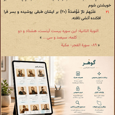
خویشتن شوم‌
عَلَیْهِمْ نارٌ مُؤْصَدَةٌ (۲۰) بر ایشان طبقی پوشیده و بسر فرا
افکنده آتشی تافته.
النوبة الثانیة: این سوره بیست آیتست، هشتاد و دو
کلمه، سیصد و سی ...
»
«
۸۹- سورة الفجر- مکیة