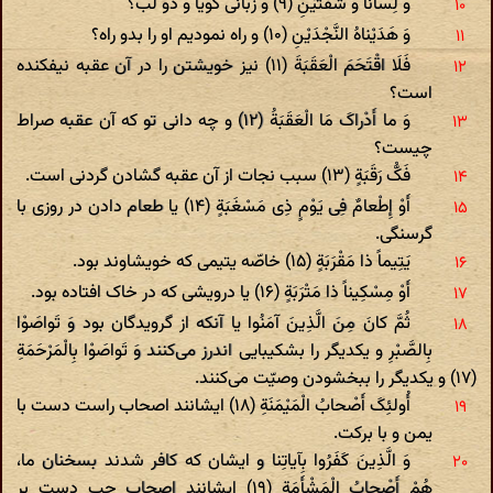
وَ لِساناً وَ شَفَتَیْنِ (۹) و زبانی گویا و دو لب؟
وَ هَدَیْناهُ النَّجْدَیْنِ (۱۰) و راه نمودیم او را بدو راه؟
فَلَا اقْتَحَمَ الْعَقَبَةَ (۱۱) نیز خویشتن را در آن عقبه نیفکنده
است؟
وَ ما أَدْراکَ مَا الْعَقَبَةُ (۱۲) و چه دانی تو که آن عقبه صراط
چیست؟
فَکُّ رَقَبَةٍ (۱۳) سبب نجات از آن عقبه گشادن گردنی است.
أَوْ إِطْعامٌ فِی یَوْمٍ ذِی مَسْغَبَةٍ (۱۴) یا طعام دادن در روزی با
گرسنگی.
یَتِیماً ذا مَقْرَبَةٍ (۱۵) خاصّه یتیمی که خویشاوند بود.
أَوْ مِسْکِیناً ذا مَتْرَبَةٍ (۱۶) یا درویشی که در خاک افتاده بود.
ثُمَّ کانَ مِنَ الَّذِینَ آمَنُوا یا آنکه از گرویدگان بود وَ تَواصَوْا
بِالصَّبْرِ و یکدیگر را بشکیبایی اندرز می‌کنند وَ تَواصَوْا بِالْمَرْحَمَةِ
(۱۷) و یکدیگر را ببخشودن وصیّت می‌کنند.
أُولئِکَ أَصْحابُ الْمَیْمَنَةِ (۱۸) ایشانند اصحاب راست دست با
یمن و با برکت.
وَ الَّذِینَ کَفَرُوا بِآیاتِنا و ایشان که کافر شدند بسخنان ما،
هُمْ أَصْحابُ الْمَشْأَمَةِ (۱۹) ایشانند اصحاب چپ دست بر