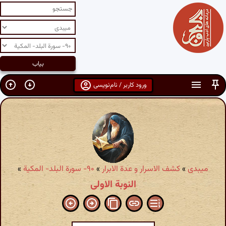
ورود کاربر / نام‌نویسی
میبدی
»
کشف الاسرار و عدة الابرار
»
۹۰- سورة البلد- المکیة
»
النوبة الاولى