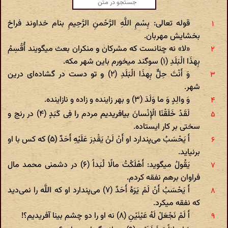
قوله تعالی: بِسْمِ اللَّهِ الرَّحْمنِ الرَّحِیمِ بنام خداوند فراخ
بخشایش مهربان.
«لا» نه چنانست که مشرکان و منکران بعث میگویند أُقْسِمُ
بِهذَا الْبَلَدِ (۱) سوگند میخورم باین شهر مکه.
وَ أَنْتَ حِلٌّ بِهذَا الْبَلَدِ (۲) و تو دست در گشاده‌ای درین
شهر.
وَ والِدٍ وَ ما وَلَدَ (۳) و بهر زاینده و زاده و نازاینده.
لَقَدْ خَلَقْنَا الْإِنْسانَ بیافریدیم مردم را فِی کَبَدٍ (۴) در رنج و
سختی بر کار ایستاده.
أَ یَحْسَبُ می‌پندارد او أَنْ لَنْ یَقْدِرَ عَلَیْهِ أَحَدٌ (۵) که کس با او
برنیاید.
یَقُولُ میگوید: أَهْلَکْتُ مالًا لُبَداً (۶) در دشمنی محمد مال
فراوان برهم نفقه کردم.
أَ یَحْسَبُ أَنْ لَمْ یَرَهُ أَحَدٌ (۷) می‌پندارد او که اللَّه را نمی‌دید
که نفقه میکرد.
أَ لَمْ نَجْعَلْ لَهُ عَیْنَیْنِ (۸) نه او را دو چشم بینا آفریدیم؟!