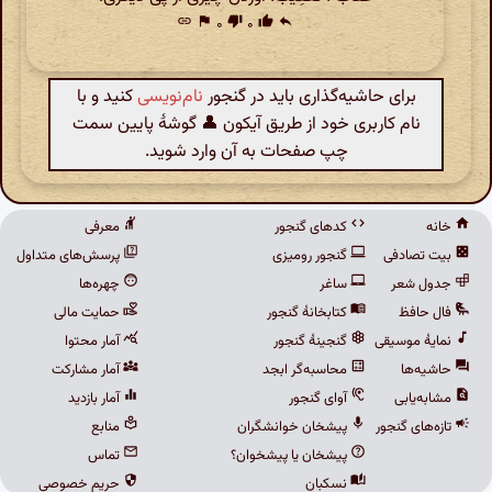
link
flag
۰
thumb_down
۰
thumb_up
reply
برای حاشیه‌گذاری باید در گنجور
نام‌نویسی
کنید و با
نام کاربری خود از طریق آیکون 👤 گوشهٔ پایین سمت
چپ صفحات به آن وارد شوید.
خانه
کدهای گنجور
معرفی
بیت تصادفی
گنجور رومیزی
پرسش‌های متداول
جدول شعر
ساغر
چهره‌ها
فال حافظ
کتابخانهٔ گنجور
حمایت مالی
نمایهٔ موسیقی
گنجینهٔ گنجور
آمار محتوا
حاشیه‌ها
محاسبه‌گر ابجد
آمار مشارکت
مشابه‌یابی
آوای گنجور
آمار بازدید
تازه‌های گنجور
پیشخان خوانشگران
منابع
پیشخان یا پیشخوان؟
تماس
نسکبان
حریم خصوصی