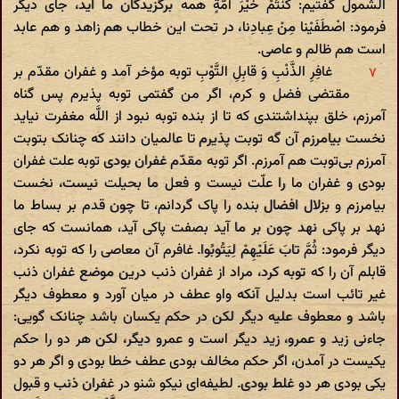
الشمول گفتیم: کُنْتُمْ خَیْرَ أُمَّةٍ همه برگزیدگان ما اید، جای دیگر
فرمود: اصْطَفَیْنا مِنْ عِبادِنا، در تحت این خطاب هم زاهد و هم عابد
است هم ظالم و عاصی.
غافِرِ الذَّنْبِ وَ قابِلِ التَّوْبِ توبه مؤخر آمد و غفران مقدّم بر
مقتضی فضل و کرم، اگر من گفتمی توبه پذیرم پس گناه
آمرزم، خلق بپنداشتندی که تا از بنده توبه نبود از اللَّه مغفرت نیاید
نخست بیامرزم آن گه توبت پذیرم تا عالمیان دانند که چنانک بتوبت
آمرزم بی‌توبت هم آمرزم. اگر توبه مقدّم غفران بودی توبه علت غفران
بودی و غفران ما را علّت نیست و فعل ما بحیلت نیست، نخست
بیامرزم و بزلال افضال بنده را پاک گردانم، تا چون قدم بر بساط ما
نهد بر پاکی نهد چون بر ما آید بصفت پاکی آید، همانست که جای
دیگر فرمود: ثُمَّ تابَ عَلَیْهِمْ لِیَتُوبُوا. غافرم آن معاصی را که توبه نکرد،
قابلم آن را که توبه کرد، مراد از غفران ذنب درین موضع غفران ذنب
غیر تائب است بدلیل آنکه واو عطف در میان آورد و معطوف دیگر
باشد و معطوف علیه دیگر لکن در حکم یکسان باشد چنانک گویی:
جاءنی زید و عمرو، زید دیگر است و عمرو دیگر، لکن هر دو را حکم
یکیست در آمدن، اگر حکم مخالف بودی عطف خطا بودی و اگر هر دو
یکی بودی هر دو غلط بودی. لطیفه‌ای نیکو شنو در غفران ذنب و قبول