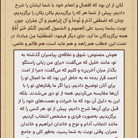
لکن از ان بود که افضال و انعام خود با شما ایشان را شرح
دادیم، پیش از شما هر که را برگزیدیم یکان یکان را برگزیدیم،
چنان که اصْطَفی‌ آدَمَ وَ نُوحاً وَ آلَ إِبْراهِیمَ وَ آلَ عِمْرانَ. چون
نوبت بشما رسید علی العموم و الشمول گفتیم: کُنْتُمْ خَیْرَ أُمَّةٍ
همه برگزیدگان ما اید، جای دیگر فرمود: اصْطَفَیْنا مِنْ عِبادِنا، در
تحت این خطاب هم زاهد و هم عابد است هم ظالم و عاصی.
هوش مصنوعی: شوق و علاقه‌ی پیامبران گذشته به
تو، مانند خلیل که می‌گفت: «برای من زبانی راستگو
بگذار میان آخرین» و کلیم که می‌گفت: «مرا از امت
احمد قرار بده» نه به خاطر این بود که ما اعمال تو را
برای آنان توضیح دادیم، زیرا اگر ما رفتارهای تو را با
آن‌ها مقایسه می‌کردیم، همه از تو دور می‌شدند. بلکه
این به دلیل آن بود که ما خیرات و نعمت‌های خود را از
قبل برای آن‌ها شرح دادیم. پیش از تو، هر کسی را که
برگزیدیم، به‌صورت فردی و مشخص انتخاب کردیم،
مانند انتخاب آدام و نوح و خاندان ابراهیم و خاندان
عمران. وقتی نوبت به شما رسید، به‌طور کلی و جامع