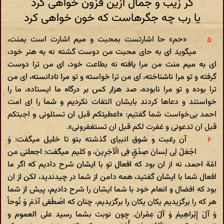
گر زیب و جمال ازین فزون خواهی کرد
یا رب چه جگرهاست که خون خواهی کرد
«حم» حا اشارتست بمحبت و میم اشارت است بمنت،
میگوید ای به حای محبت من دوست گشته نه به هنر خود،
ای به میم منت من مرا یافته نه بطاعت خود، ای من ترا دوست
گرفته و تو مرا ناشناخته، ای من ترا خواسته و تو مرا نادانسته، ای من
ترا بوده و تو مرا نابوده، صد هزار کس بر درگاه ما ایستاده، ما را
خواستند و دعاها کردند بایشان التفات نکردیم و شما را ای امت
احمد بی‌خواست شما گفتیم: «اعطیتکم قبل ان تسئلونی و اجبتکم
قبل ان تدعونی و غفرت لکم قبل ان تستغفرونی».
آن رغبت و شوق انبیای گذشته بتو تا خلیل میگفت: وَ
اجْعَلْ لِی لِسانَ صِدْقٍ فِی الْآخِرِینَ، و کلیم میگفت: اجعلنی من
امّة احمد، نه از ان بود که افعال تو با ایشان شرح دادیم که اگر ما
افعال شما با ایشان گفتید، همه دامن از شما در چیدندید، لکن از ان
بود که افضال و انعام خود با شما ایشان را شرح دادیم، پیش از شما
هر که را برگزیدیم یکان یکان را برگزیدیم، چنان که اصْطَفی‌ آدَمَ وَ نُوحاً
وَ آلَ إِبْراهِیمَ وَ آلَ عِمْرانَ. چون نوبت بشما رسید علی العموم و