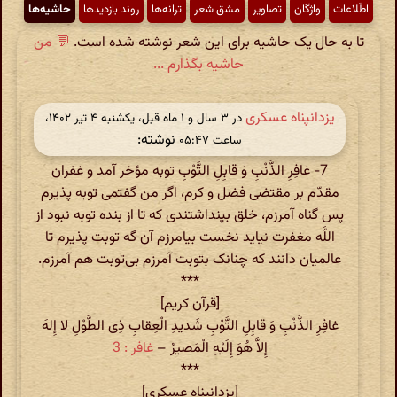
اطّلاعات
واژگان
تصاویر
مشق شعر
ترانه‌ها
روند بازدیدها
حاشیه‌ها
تا به حال یک حاشیه برای این شعر نوشته شده است.
💬 من
حاشیه بگذارم ...
یزدانپناه عسکری
در ‫۳ سال و ۱ ماه قبل، یکشنبه ۴ تیر ۱۴۰۲،
نوشته:
ساعت ۰۵:۴۷
7- غافِرِ الذَّنْبِ وَ قابِلِ التَّوْبِ توبه مؤخر آمد و غفران
مقدّم بر مقتضی فضل و کرم، اگر من گفتمی توبه پذیرم
پس گناه آمرزم، خلق بپنداشتندی که تا از بنده توبه نبود از
اللَّه مغفرت نیاید نخست بیامرزم آن گه توبت پذیرم تا
عالمیان دانند که چنانک بتوبت آمرزم بی‌توبت هم آمرزم.
***
[قرآن کریم]
غافِرِ الذَّنْبِ‏ وَ قابِلِ التَّوْبِ شَدیدِ الْعِقابِ ذِی الطَّوْلِ لا إِلهَ
إِلاَّ هُوَ إِلَیْهِ الْمَصیرُ –
غافر : 3
***
[یزدانپناه عسکری]