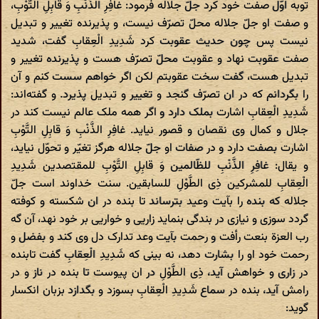
توبه اوّل صفت خود کرد جلّ جلاله فرمود: غافِرِ الذَّنْبِ وَ قابِلِ التَّوْبِ،
و صفت او جلّ جلاله محلّ تصرّف نیست، و پذیرنده تغییر و تبدیل
نیست پس چون حدیث عقوبت کرد شَدِیدِ الْعِقابِ گفت، شدید
صفت عقوبت نهاد و عقوبت محلّ تصرّف هست و پذیرنده تغییر و
تبدیل هست، گفت سخت عقوبتم لکن اگر خواهم سست کنم و آن
را بگردانم که در ان تصرّف گنجد و تغییر و تبدیل پذیرد. و گفته‌اند:
شَدِیدِ الْعِقابِ اشارت بملک دارد و اگر همه ملک عالم نیست کند در
جلال و کمال وی نقصان و قصور نیاید. غافِرِ الذَّنْبِ وَ قابِلِ التَّوْبِ
اشارت بصفت دارد و در صفات او جلّ جلاله هرگز تغیّر و تحوّل نیاید،
و یقال: غافِرِ الذَّنْبِ للظّالمین وَ قابِلِ التَّوْبِ للمقتصدین شَدِیدِ
الْعِقابِ للمشرکین ذِی الطَّوْلِ للسابقین. سنت خداوند است جلّ
جلاله که بنده را بآیت وعید بترساند تا بنده در ان شکسته و کوفته
گردد سوزی و نیازی در بندگی بنماید زاریی و خواریی بر خود نهد، آن گه
رب العزة بنعت رأفت و رحمت بآیت وعد تدارک دل وی کند و بفضل و
رحمت خود او را بشارت دهد، نه بینی که شَدِیدِ الْعِقابِ گفت تابنده
در زاری و خواهش آید، ذِی الطَّوْلِ در ان پیوست تا بنده در ناز و در
رامش آید، بنده در سماع شَدِیدِ الْعِقابِ بسوزد و بگدازد بزبان انکسار
گوید: