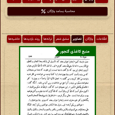
محاسبهٔ بسامد واژگان
اطّلاعات
واژگان
تصاویر
مشق شعر
ترانه‌ها
روند بازدیدها
حاشیه‌ها
منبع کاغذی گنجور