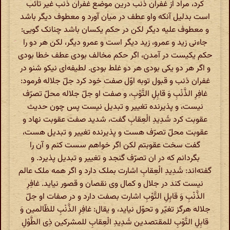
کرد، مراد از غفران ذنب درین موضع غفران ذنب غیر تائب
است بدلیل آنکه واو عطف در میان آورد و معطوف دیگر باشد
و معطوف علیه دیگر لکن در حکم یکسان باشد چنانک گویی:
جاءنی زید و عمرو، زید دیگر است و عمرو دیگر، لکن هر دو را
حکم یکیست در آمدن، اگر حکم مخالف بودی عطف خطا بودی
و اگر هر دو یکی بودی هر دو غلط بودی. لطیفه‌ای نیکو شنو در
غفران ذنب و قبول توبه اوّل صفت خود کرد جلّ جلاله فرمود:
غافِرِ الذَّنْبِ وَ قابِلِ التَّوْبِ، و صفت او جلّ جلاله محلّ تصرّف
نیست، و پذیرنده تغییر و تبدیل نیست پس چون حدیث
عقوبت کرد شَدِیدِ الْعِقابِ گفت، شدید صفت عقوبت نهاد و
عقوبت محلّ تصرّف هست و پذیرنده تغییر و تبدیل هست،
گفت سخت عقوبتم لکن اگر خواهم سست کنم و آن را
بگردانم که در ان تصرّف گنجد و تغییر و تبدیل پذیرد. و
گفته‌اند: شَدِیدِ الْعِقابِ اشارت بملک دارد و اگر همه ملک عالم
نیست کند در جلال و کمال وی نقصان و قصور نیاید. غافِرِ
الذَّنْبِ وَ قابِلِ التَّوْبِ اشارت بصفت دارد و در صفات او جلّ
جلاله هرگز تغیّر و تحوّل نیاید، و یقال: غافِرِ الذَّنْبِ للظّالمین وَ
قابِلِ التَّوْبِ للمقتصدین شَدِیدِ الْعِقابِ للمشرکین ذِی الطَّوْلِ