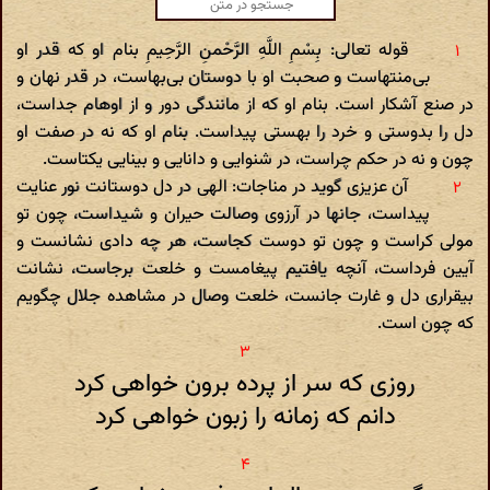
قوله تعالی: بِسْمِ اللَّهِ الرَّحْمنِ الرَّحِیمِ بنام او که قدر او
بی‌منتهاست و صحبت او با دوستان بی‌بهاست، در قدر نهان و
در صنع آشکار است. بنام او که از مانندگی دور و از اوهام جداست،
دل را بدوستی و خرد را بهستی پیداست. بنام او که نه در صفت او
چون و نه در حکم چراست، در شنوایی و دانایی و بینایی یکتاست.
آن عزیزی گوید در مناجات: الهی در دل دوستانت نور عنایت
پیداست، جانها در آرزوی وصالت حیران و شیداست، چون تو
مولی کراست و چون تو دوست کجاست، هر چه دادی نشانست و
آیین فرداست، آنچه یافتیم پیغامست و خلعت برجاست، نشانت
بیقراری دل و غارت جانست، خلعت وصال در مشاهده جلال چگویم
که چون است.
روزی که سر از پرده برون خواهی کرد
دانم که زمانه را زبون خواهی کرد