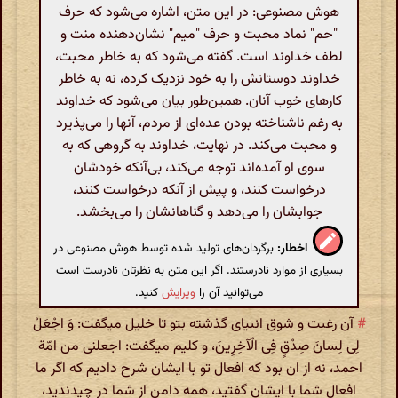
هوش مصنوعی: در این متن، اشاره می‌شود که حرف
"حم" نماد محبت و حرف "میم" نشان‌دهنده منت و
لطف خداوند است. گفته می‌شود که به خاطر محبت،
خداوند دوستانش را به خود نزدیک کرده، نه به خاطر
کارهای خوب آنان. همین‌طور بیان می‌شود که خداوند
به رغم ناشناخته بودن عده‌ای از مردم، آنها را می‌پذیرد
و محبت می‌کند. در نهایت، خداوند به گروهی که به
سوی او آمده‌اند توجه می‌کند، بی‌آنکه خودشان
درخواست کنند، و پیش از آنکه درخواست کنند،
جوابشان را می‌دهد و گناهانشان را می‌بخشد.
اخطار:
برگردان‌های تولید شده توسط هوش مصنوعی در
بسیاری از موارد نادرستند. اگر این متن به نظرتان نادرست است
می‌توانید آن را
ویرایش
کنید.
#
آن رغبت و شوق انبیای گذشته بتو تا خلیل میگفت: وَ اجْعَلْ
لِی لِسانَ صِدْقٍ فِی الْآخِرِینَ، و کلیم میگفت: اجعلنی من امّة
احمد، نه از ان بود که افعال تو با ایشان شرح دادیم که اگر ما
افعال شما با ایشان گفتید، همه دامن از شما در چیدندید،