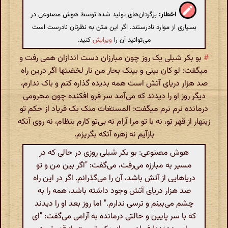
اخطار:
برگردان‌های تولید شده توسط هوش مصنوعی در
بسیاری از موارد نادرستند. اگر این متن به نظرتان نادرست است
می‌توانید آن را
ویرایش
کنید.
#
بو بکر شبلی یک روز چون مبارزان دست اندازان همی رفت و
میگفت: لو کان بینی و بینک بحار من نار لخضتها اگر درین راه
صد هزار دریای آتش است همه بدیده گذاره کنم و باک ندارم،
دیگر روز او را دیدند که می‌آمد سر فرو افکنده چون محرومی
درمانده نرم نرم میگفت: المستغاث منک بک فریاد از حکم تو
زینهار از قهر تو، نه با تو مرا آرام نه بی‌تو کارم بنظام، نه روی آنکه
بازآیم نه زهره آنکه بگریزم.
هوش مصنوعی: بو بکر شبلی روزی در حالی که در
مسیر به مبارزه می‌رفت، می‌گفت: "اگر بین من و تو
دریاهایی از آتش باشد، آن را می‌گذرانم. اگر در این راه
صد هزار دریای آتش وجود داشته باشد، همه را به
چشم می‌بینم و ترسی ندارم." اما روز بعد او را دیدند
که با سر پایین و حالتی درمانده به آرامی می‌گفت: "ای