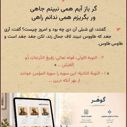
گر باز آیم همی نبینم جاهی
ور بگریزم همی ندانم راهی‌
گفتند: ای شبلی آن دی چه بود و امروز چیست؟ گفت: آری
جغد که طاووس نبیند لاف جمال زند، لکن جغد جغد است و
طاوس طاوس.
۲ - النوبة الاولى: قوله تعالی: رَفِیعُ الدَّرَجاتِ ذُو
الْعَرْشِ ...
»
«
۱ - النوبة الثانیة: این سوره را سورة المؤمن خوانند
از بهر آنکه درین ...