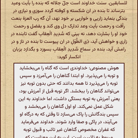
للسابقین. سنت خداوند است جلّ جلاله که بنده را بآیت وعید
بترساند تا بنده در ان شکسته و کوفته گردد سوزی و نیازی در
بندگی بنماید زاریی و خواریی بر خود نهد، آن گه رب العزة بنعت
رأفت و رحمت بآیت وعد تدارک دل وی کند و بفضل و رحمت
خود او را بشارت دهد، نه بینی که شَدِیدِ الْعِقابِ گفت تابنده در
زاری و خواهش آید، ذِی الطَّوْلِ در ان پیوست تا بنده در ناز و در
رامش آید، بنده در سماع شَدِیدِ الْعِقابِ بسوزد و بگدازد بزبان
انکسار گوید:
هوش مصنوعی: خداوندی است که گناه را می‌بخشاید
و توبه را می‌پذیرد. او ابتدا گناهان را می‌آمرزد و سپس
توبه را می‌پذیرد تا همه بدانند که حتی بدون توبه نیز
می‌تواند گناهان را ببخشد. اگر توبه قبل از آمرزش بود،
یعنی آمرزش به توبه بستگی داشت، اما خداوند به این
شکل عمل نمی‌کند. او اول گناهان را می‌بخشد و
سپس بندگانش را پاک می‌سازد تا وقتی که به درگاه او
می‌آیند، در پاکی و صفا وارد شوند. خداوند می‌فرماید
که غفران مخصوص گناهان غیر تائب و قبول توبه
مربوط به تائبین است. این به این معناست که