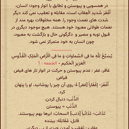
در همسویی و پیوستن و تطابق با انوار وجود؛ انسان،
أَغْفَرَ شَدیدِ الْعِقاب است، مقابله و تعقیب نمی کند دیگر
شدت های نعمت وجود را. همه مخلوقات بهره مند از
نعمات طولانی معبود خود هستند. هیچ موجود دیگری در
قبول توبه و مصیر و دگرگونی حال و بازگشت به معبود،
چون انسان به خود متمرکز نمی شود.
__________
یُسَبِّحُ لِلَّهِ ما فِی السَّماواتِ وَ ما فِی الْأَرْضِ الْمَلِکِ الْقُدُّوسِ
الْعَزیزِ الْحَکیم‏ -
الجمعه : 1
غافر، غفر : عدم پیوستن و حرکت در انوار تار های فیض
فیاض
أَغْفَرَ- إغْفَاراً [غفر] هُ: روی آن چیز را پوشانید، او را پنهان
کرد.
الذَّنْب‏: دنبال کردن.
الذَّنْبِ = پیوستن
تَذَانَبَ‏- تَذَانُباً [ذنب‏] السحابُ: ابرها بهم پیوستند.
قابل، مُقَابَلَة: بیننده‏
عقاب : تَعْقِیب‏: آوردن چیزی از پی دیگری.