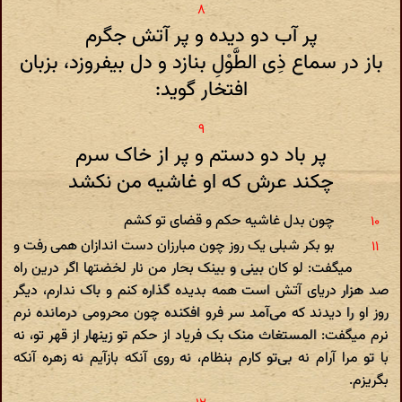
پر آب دو دیده و پر آتش جگرم
باز در سماع ذِی الطَّوْلِ بنازد و دل بیفروزد، بزبان
افتخار گوید:
پر باد دو دستم و پر از خاک سرم‌
چکند عرش که او غاشیه من نکشد
چون بدل غاشیه حکم و قضای تو کشم‌
بو بکر شبلی یک روز چون مبارزان دست اندازان همی رفت و
میگفت: لو کان بینی و بینک بحار من نار لخضتها اگر درین راه
صد هزار دریای آتش است همه بدیده گذاره کنم و باک ندارم، دیگر
روز او را دیدند که می‌آمد سر فرو افکنده چون محرومی درمانده نرم
نرم میگفت: المستغاث منک بک فریاد از حکم تو زینهار از قهر تو، نه
با تو مرا آرام نه بی‌تو کارم بنظام، نه روی آنکه بازآیم نه زهره آنکه
بگریزم.