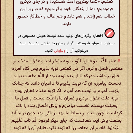
گفتیم: «شما بهترین امت هستید» و در جای دیگری
فرمودیم: «ما از بندگان خود برگزیدیم» که در زیر این
خطاب هم زاهد و هم عابد و هم ظالم و خطاکار حضور
دارند.
اخطار:
برگردان‌های تولید شده توسط هوش مصنوعی در
بسیاری از موارد نادرستند. اگر این متن به نظرتان نادرست است
می‌توانید آن را
ویرایش
کنید.
#
غافِرِ الذَّنْبِ وَ قابِلِ التَّوْبِ توبه مؤخر آمد و غفران مقدّم بر
مقتضی فضل و کرم، اگر من گفتمی توبه پذیرم پس گناه آمرزم،
خلق بپنداشتندی که تا از بنده توبه نبود از اللَّه مغفرت نیاید
نخست بیامرزم آن گه توبت پذیرم تا عالمیان دانند که چنانک
بتوبت آمرزم بی‌توبت هم آمرزم. اگر توبه مقدّم غفران بودی
توبه علت غفران بودی و غفران ما را علّت نیست و فعل ما
بحیلت نیست، نخست بیامرزم و بزلال افضال بنده را پاک
گردانم، تا چون قدم بر بساط ما نهد بر پاکی نهد چون بر ما آید
بصفت پاکی آید، همانست که جای دیگر فرمود: ثُمَّ تابَ عَلَیْهِمْ
لِیَتُوبُوا. غافرم آن معاصی را که توبه نکرد، قابلم آن را که توبه