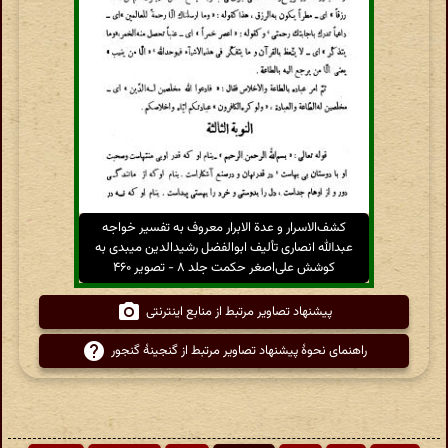
کشف‌الاسرار و عدة الابرار معروف به تفسیر خواجه
عبدالله انصاری تألیف ابوالفضل رشیدالدین میبدی به
کوشش علی‌اصغر حکمت جلد ۸ - تصویر ۴۶۰
پیشنهاد تصاویر مرتبط از منابع اینترنتی
راهنمای نحوهٔ پیشنهاد تصاویر مرتبط از گنجینهٔ گنجور