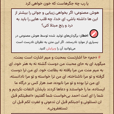
یا رب چه جگرهاست که خون خواهی کرد
هوش مصنوعی: اگر بخواهی زیبایی و جوانی را بیشتر از
این ها داشته باشی، ای خدا، چه قلب هایی را باید به
درد و رنج مبتلا کنی؟
اخطار:
برگردان‌های تولید شده توسط هوش مصنوعی در
بسیاری از موارد نادرستند. اگر این متن به نظرتان نادرست است
می‌توانید آن را
ویرایش
کنید.
#
«حم» حا اشارتست بمحبت و میم اشارت است بمنت،
میگوید ای به حای محبت من دوست گشته نه به هنر خود، ای
به میم منت من مرا یافته نه بطاعت خود، ای من ترا دوست
گرفته و تو مرا ناشناخته، ای من ترا خواسته و تو مرا نادانسته،
ای من ترا بوده و تو مرا نابوده، صد هزار کس بر درگاه ما
ایستاده، ما را خواستند و دعاها کردند بایشان التفات نکردیم و
شما را ای امت احمد بی‌خواست شما گفتیم: «اعطیتکم قبل
ان تسئلونی و اجبتکم قبل ان تدعونی و غفرت لکم قبل ان
تستغفرونی».