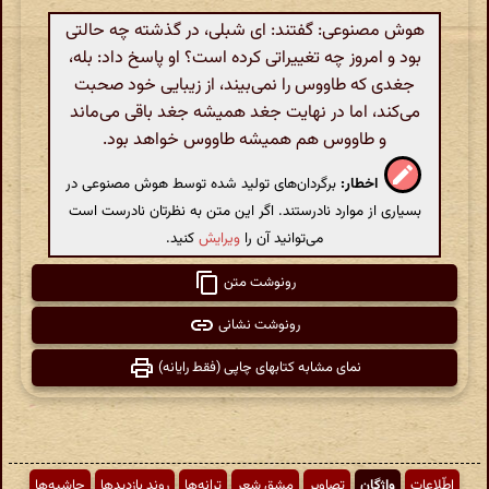
هوش مصنوعی: گفتند: ای شبلی، در گذشته چه حالتی
بود و امروز چه تغییراتی کرده است؟ او پاسخ داد: بله،
جغدی که طاووس را نمی‌بیند، از زیبایی خود صحبت
می‌کند، اما در نهایت جغد همیشه جغد باقی می‌ماند
و طاووس هم همیشه طاووس خواهد بود.
اخطار:
برگردان‌های تولید شده توسط هوش مصنوعی در
بسیاری از موارد نادرستند. اگر این متن به نظرتان نادرست است
می‌توانید آن را
ویرایش
کنید.
رونوشت متن
رونوشت نشانی
نمای مشابه کتابهای چاپی (فقط رایانه)
اطّلاعات
واژگان
تصاویر
مشق شعر
ترانه‌ها
روند بازدیدها
حاشیه‌ها