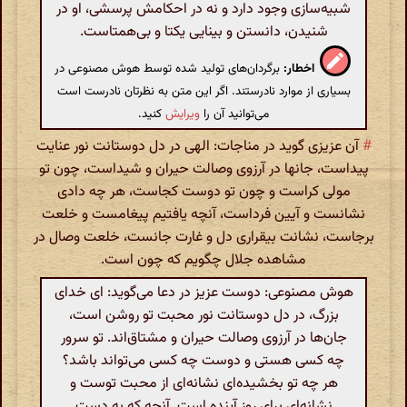
شبیه‌سازی وجود دارد و نه در احکامش پرسشی، او در
شنیدن، دانستن و بینایی یکتا و بی‌همتاست.
اخطار:
برگردان‌های تولید شده توسط هوش مصنوعی در
بسیاری از موارد نادرستند. اگر این متن به نظرتان نادرست است
می‌توانید آن را
ویرایش
کنید.
#
آن عزیزی گوید در مناجات: الهی در دل دوستانت نور عنایت
پیداست، جانها در آرزوی وصالت حیران و شیداست، چون تو
مولی کراست و چون تو دوست کجاست، هر چه دادی
نشانست و آیین فرداست، آنچه یافتیم پیغامست و خلعت
برجاست، نشانت بیقراری دل و غارت جانست، خلعت وصال در
مشاهده جلال چگویم که چون است.
هوش مصنوعی: دوست عزیز در دعا می‌گوید: ای خدای
بزرگ، در دل دوستانت نور محبت تو روشن است،
جان‌ها در آرزوی وصالت حیران و مشتاق‌اند. تو سرور
چه کسی هستی و دوست چه کسی می‌تواند باشد؟
هر چه تو بخشیده‌ای نشانه‌ای از محبت توست و
نشانه‌ای برای روز آینده است. آنچه که به دست