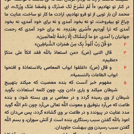
در کنار تو نهادیم: «أَ لَمْ نَشْرَحْ لَکَ صَدْرَکَ وَ وَضَعْنا عَنْکَ وِزْرَکَ»، ای
محمد آن بار تویی از تو فرو نهادیم، ارادت ما کار تو ساخت، عنایت ما
چراغ تو بیفروخت، تو نه بخود آمدی و نه برای خود آمدی، نه بخود
آمدی که ترا آوردیم «أَسْری‌ بِعَبْدِهِ». نه برای خود آمدی که رحمت
جهانیان را آمدی. «وَ ما أَرْسَلْناکَ إِلَّا رَحْمَةً لِلْعالَمِینَ».
«وَ قُلْ رَبِّ أَعُوذُ بِکَ مِنْ هَمَزاتِ الشَّیاطِینِ»
قال النبی (ص): «من استعاذ باللّه فقد اتکأ علی متکإ
«عظیم».
و قال (ص): «اغلقوا ابواب المعاصی بالاستعاذة و افتحوا
ابواب الطاعات بالتسمیة».
مفهوم خبر آنست که بنده معصیت که میکند بتهییج
شیطان میکند و یاری دادن وی، چون کلمه استعاذت بگوید
شیطان از وی رمیده گردد و در معاصی بر وی بسته شود، و بنده
طاعت که می‌آرد بتوفیق و معونت اللَّه تعالی می‌آرد چون نام اللَّه گوید
مدد عنایت در پیوندد و در طاعت بر وی گشاده گردد، پس می‌دان که
اعوذ باللّه گفتن سبب رستگاری بنده است از آتش سوزان، و بسم اللَّه
گفتن سبب رسیدن وی ببهشت جاویدان.