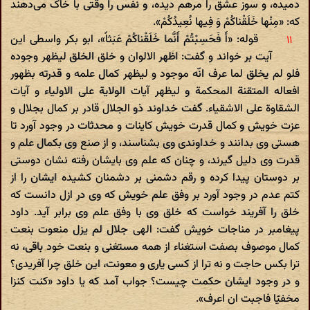
دمیده، و سوز عشق را مرهم دیده، و نفس را وقتی با خاک می‌دهند
که: «مِنْها خَلَقْناکُمْ وَ فِیها نُعِیدُکُمْ».
قوله: «أَ فَحَسِبْتُمْ أَنَّما خَلَقْناکُمْ عَبَثاً»، ابو بکر واسطی این
آیت بر خواند و گفت: اظهر الالوان و خلق الخلق لیظهر وجوده
فلو لم یخلق لما عرف انّه موجود و لیظهر کمال علمه و قدرته بظهور
افعاله المتقنة المحکمة و لیظهر آیات الولایة علی الاولیاء و آیات
الشقاوة علی الاشقیاء. گفت خداوند ذو الجلال قادر بر کمال بجلال و
عزت خویش و کمال قدرت خویش کاینات و محدثات در وجود آورد تا
هستی وی بدانند و خداوندی وی بشناسند، و از صنع وی بکمال علم و
قدرت وی دلیل گیرند، و چنان که علم وی بایشان رفته نشان دوستی
بر دوستان پیدا کرده و رقم دشمنی بر دشمنان کشیده ایشان را از
کتم عدم در وجود آورد بر وفق علم خویش که وی در ازل دانست که
خلق را آفریند خواست که خلق وی با وفق علم وی برابر آید. داود
پیغامبر در مناجات خویش گفت: الهی جلال لم یزل منعوت بنعت
کمال‌ موصوف بصفت استغناء از همه مستغنی و بنعت خود باقی، نه
ترا بکس حاجت و نه ترا از کسی یاری و معونت، این خلق چرا آفریدی؟
و در وجود ایشان حکمت چیست؟ جواب آمد که یا داود «کنت کنزا
مخفیّا فاجبت ان اعرف».