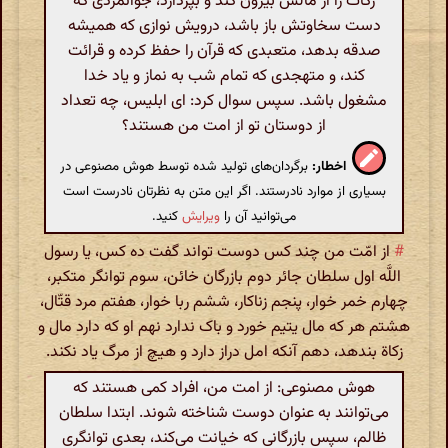
زکات را از مالش بیرون کند و بپردازد، جوانمردی که
دست سخاوتش باز باشد، درویش نوازی که همیشه
صدقه بدهد، متعبدی که قرآن را حفظ کرده و قرائت
کند، و متهجدی که تمام شب به نماز و یاد خدا
مشغول باشد. سپس سوال کرد: ای ابلیس، چه تعداد
از دوستان تو از امت من هستند؟
اخطار:
برگردان‌های تولید شده توسط هوش مصنوعی در
بسیاری از موارد نادرستند. اگر این متن به نظرتان نادرست است
می‌توانید آن را
ویرایش
کنید.
#
از امّت من چند کس دوست تواند گفت ده کس، یا رسول
اللَّه اول سلطان جائر دوم بازرگان خائن، سوم توانگر متکبر،
چهارم خمر خوار، پنجم زناکار، ششم ربا خوار، هفتم مرد قتّال،
هشتم هر که مال یتیم خورد و باک ندارد نهم او که دارد مال و
زکاة بندهد، دهم آنکه امل دراز دارد و هیچ از مرگ یاد نکند.
هوش مصنوعی: از امت من، افراد کمی هستند که
می‌توانند به عنوان دوست شناخته شوند. ابتدا سلطان
ظالم، سپس بازرگانی که خیانت می‌کند، بعدی توانگری