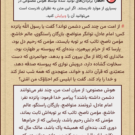
اخطار:
برگردان‌های تولید شده توسط هوش مصنوعی در
بسیاری از موارد نادرستند. اگر این متن به نظرتان نادرست است
می‌توانید آن را
ویرایش
کنید.
#
از امت من چند کس دشمن تواند؟ گفت یا رسول اللَّه پانزده
کس: امام عادل، توانگر متواضع، بازرگان راستگوی، عالم خاشع،
مؤمن ناصح، تائب که بر توبه بایستد، مؤمن که رحیم دل بود،
پارسا که از حرام بپرهیزد، بنده‌ای که پیوسته بر طهارت بود،
مالداری که زکاة از مال بیرون کند و بدهد، جوانمردی که دست
سخاوت گشاده دارد، درویش نوازی که پیوسته صدقه دهد،
متعبّدی که قرآن داند و خواند، متهجدی که همه شب نماز کند
و خدا را یاد کند. گفت یا ابلیس کم احبّاؤک من امّتی؟
هوش مصنوعی: از میان امت من، چند نفر می‌توانند
دشمن داشته باشند؟ پیامبر خدا فرمود: پانزده نفر:
امام عادل، ثروتمند متواضع، بازرگان راستگو، عالم
خاشع، مؤمن ناصح، تائب که بر توبه‌اش ثابت بماند،
مؤمنی که دلش رحیم باشد، پارسایی که از حرام‌ها
دوری کند، بنده‌ای که همیشه پاک باشد، مالک مال که