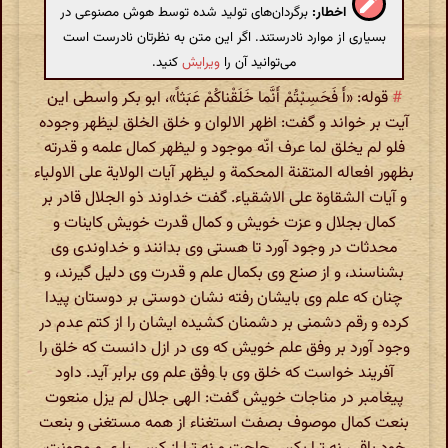
اخطار:
برگردان‌های تولید شده توسط هوش مصنوعی در
بسیاری از موارد نادرستند. اگر این متن به نظرتان نادرست است
می‌توانید آن را
ویرایش
کنید.
#
قوله: «أَ فَحَسِبْتُمْ أَنَّما خَلَقْناکُمْ عَبَثاً»، ابو بکر واسطی این
آیت بر خواند و گفت: اظهر الالوان و خلق الخلق لیظهر وجوده
فلو لم یخلق لما عرف انّه موجود و لیظهر کمال علمه و قدرته
بظهور افعاله المتقنة المحکمة و لیظهر آیات الولایة علی الاولیاء
و آیات الشقاوة علی الاشقیاء. گفت خداوند ذو الجلال قادر بر
کمال بجلال و عزت خویش و کمال قدرت خویش کاینات و
محدثات در وجود آورد تا هستی وی بدانند و خداوندی وی
بشناسند، و از صنع وی بکمال علم و قدرت وی دلیل گیرند، و
چنان که علم وی بایشان رفته نشان دوستی بر دوستان پیدا
کرده و رقم دشمنی بر دشمنان کشیده ایشان را از کتم عدم در
وجود آورد بر وفق علم خویش که وی در ازل دانست که خلق را
آفریند خواست که خلق وی با وفق علم وی برابر آید. داود
پیغامبر در مناجات خویش گفت: الهی جلال لم یزل منعوت
بنعت کمال‌ موصوف بصفت استغناء از همه مستغنی و بنعت