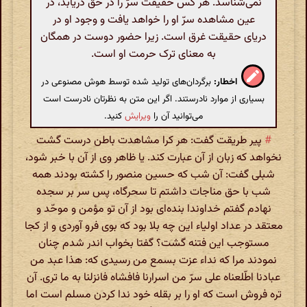
نمی‌شناسد. هر کس حقیقت سرّ را در حق دریابد، در
عین مشاهده سرّ او را خواهد یافت و وجود او در
دریای حقیقت غرق است. زیرا حضور دوست در همگان
به معنای ترک حرمت او است.
اخطار:
برگردان‌های تولید شده توسط هوش مصنوعی در
بسیاری از موارد نادرستند. اگر این متن به نظرتان نادرست است
می‌توانید آن را
ویرایش
کنید.
#
پیر طریقت گفت: هر کرا مشاهدت باطن درست گشت
نخواهد که زبان از آن عبارت کند. یا ظاهر وی از آن با خبر شود،
شبلی گفت: آن شب که حسین منصور را کشته بودند همه
شب با حق مناجات داشتم تا سحرگاه، پس سر بر سجده
نهادم گفتم خداوندا بنده‌ای بود از آن تو مؤمن و موحّد و
معتقد در عداد اولیاء این چه بلا بود که بوی فرو آوردی و از کجا
مستوجب این فتنه گشت؟ گفتا بخواب اندر شدم چنان
نمودند مرا که نداء عزت بسمع من رسیدی که: هذا عبد من
عبادنا اطّلعناه علی سرّ من اسرارنا فافشاه فانزلنا به ما تری. آن
تره فروش است که او را بر بقله خود ندا کردن مسلم است اما