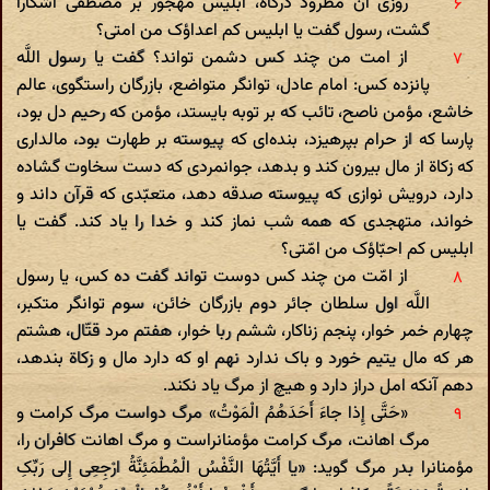
روزی آن مطرود درگاه، ابلیس مهجور بر مصطفی آشکارا
گشت، رسول گفت یا ابلیس کم اعداؤک من امتی؟
از امت من چند کس دشمن تواند؟ گفت یا رسول اللَّه
پانزده کس: امام عادل، توانگر متواضع، بازرگان راستگوی، عالم
خاشع، مؤمن ناصح، تائب که بر توبه بایستد، مؤمن که رحیم دل بود،
پارسا که از حرام بپرهیزد، بنده‌ای که پیوسته بر طهارت بود، مالداری
که زکاة از مال بیرون کند و بدهد، جوانمردی که دست سخاوت گشاده
دارد، درویش نوازی که پیوسته صدقه دهد، متعبّدی که قرآن داند و
خواند، متهجدی که همه شب نماز کند و خدا را یاد کند. گفت یا
ابلیس کم احبّاؤک من امّتی؟
از امّت من چند کس دوست تواند گفت ده کس، یا رسول
اللَّه اول سلطان جائر دوم بازرگان خائن، سوم توانگر متکبر،
چهارم خمر خوار، پنجم زناکار، ششم ربا خوار، هفتم مرد قتّال، هشتم
هر که مال یتیم خورد و باک ندارد نهم او که دارد مال و زکاة بندهد،
دهم آنکه امل دراز دارد و هیچ از مرگ یاد نکند.
«حَتَّی إِذا جاءَ أَحَدَهُمُ الْمَوْتُ» مرگ دواست مرگ کرامت و
مرگ اهانت، مرگ کرامت مؤمنانراست و مرگ اهانت کافران را،
مؤمنانرا بدر مرگ گوید: «یا أَیَّتُهَا النَّفْسُ الْمُطْمَئِنَّةُ ارْجِعِی إِلی‌ رَبِّکِ