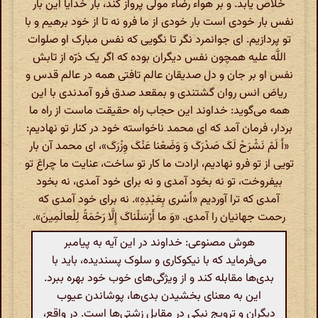
خلاص یابد. و بر هواء رضاء مولی پرواز کند، بار خدایا این بار
نفس بار خودی است بار خودی از ما فرو نه تا از خود برهیم و با
تو پردازیم. ای جوانمرد نگر تا نگویی که نفس مبارک او صلوات
اللَّه علیه همچون نفس دیگران بوده که اگر یک ذرّه از تابش
نفس او بر جان و دل صدیقان عالم تافتی همه در عالم قدس و
ریاض انس روان گشتندی و بمقعد صدق فرو آمدندی با این
همه می‌گوید: خداوند این حجاب راه حقیقت ماست از راه ما
بردار، فرمان آمد که ای محمد ناخواسته خود در کنار تو نهادیم:
«أَ لَمْ نَشْرَحْ لَکَ صَدْرَکَ وَ وَضَعْنا عَنْکَ وِزْرَکَ»، ای محمد آن بار
تویی از تو فرو نهادیم، ارادت ما کار تو ساخت، عنایت ما چراغ تو
بیفروخت، تو نه بخود آمدی و نه برای خود آمدی، نه بخود
آمدی که ترا آوردیم «أَسْری‌ بِعَبْدِهِ». نه برای خود آمدی که
رحمت جهانیان را آمدی. «وَ ما أَرْسَلْناکَ إِلَّا رَحْمَةً لِلْعالَمِینَ».
هوش مصنوعی: خداوند در این آیه به پیامبر
می‌فرماید که با نیکوکاری و سلوک پسندیده، باید با
بدی‌ها مقابله کند و از ویژگی‌های خوب خود بهره ببرد.
این به معنای بخشیدن بدی‌ها، پوشاندن عیوب
دیگران و ترویج نیکی در مقابل زشتی‌ها است. در واقع،