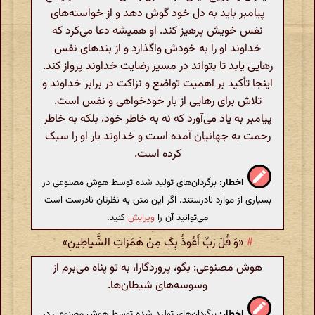
پیامبر باید به دل خود گوش دهد و از خواسته‌های
نفس خویش پرهیز کند. او همیشه دعا می‌کرد که
خداوند او را به خودش واگذارد و از بندهای نفس
رهایی یابد تا بتواند در مسیر رضایت خداوند پرواز کند.
اینجا تأکید بر اهمیت تواضع و نزاکت در برابر خداوند و
تلاش برای رهایی از بار خودخواهی و نفس است.
پیامبر به یاد می‌آورد که نه به خاطر خود، بلکه به خاطر
رحمت به جهانیان آمده است و خداوند بار او را سبک
کرده است.
اخطار:
برگردان‌های تولید شده توسط هوش مصنوعی در
بسیاری از موارد نادرستند. اگر این متن به نظرتان نادرست است
می‌توانید آن را
ویرایش
کنید.
#
«وَ قُلْ رَبِّ أَعُوذُ بِکَ مِنْ هَمَزاتِ الشَّیاطِینِ»
هوش مصنوعی: بگو، پروردگارا، به تو پناه می‌برم از
وسوسه‌های شیطان‌ها.
اخطار:
برگردان‌های تولید شده توسط هوش مصنوعی در