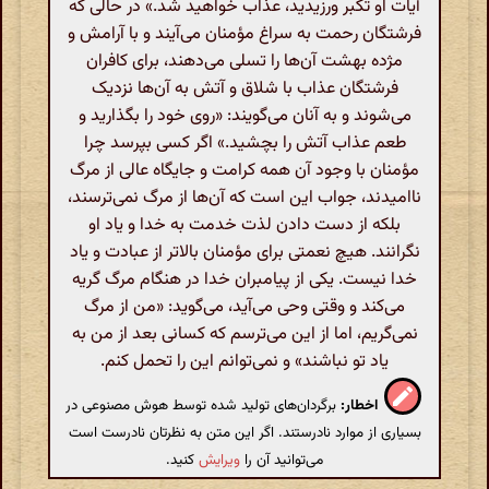
آیات او تکبر ورزیدید، عذاب خواهید شد.» در حالی که
فرشتگان رحمت به سراغ مؤمنان می‌آیند و با آرامش و
مژده بهشت آن‌ها را تسلی می‌دهند، برای کافران
فرشتگان عذاب با شلاق و آتش به آن‌ها نزدیک
می‌شوند و به آنان می‌گویند: «روی خود را بگذارید و
طعم عذاب آتش را بچشید.» اگر کسی بپرسد چرا
مؤمنان با وجود آن همه کرامت و جایگاه عالی از مرگ
ناامیدند، جواب این است که آن‌ها از مرگ نمی‌ترسند،
بلکه از دست دادن لذت خدمت به خدا و یاد او
نگرانند. هیچ نعمتی برای مؤمنان بالاتر از عبادت و یاد
خدا نیست. یکی از پیامبران خدا در هنگام مرگ گریه
می‌کند و وقتی وحی می‌آید، می‌گوید: «من از مرگ
نمی‌گریم، اما از این می‌ترسم که کسانی بعد از من به
یاد تو نباشند» و نمی‌توانم این را تحمل کنم.
اخطار:
برگردان‌های تولید شده توسط هوش مصنوعی در
بسیاری از موارد نادرستند. اگر این متن به نظرتان نادرست است
می‌توانید آن را
ویرایش
کنید.