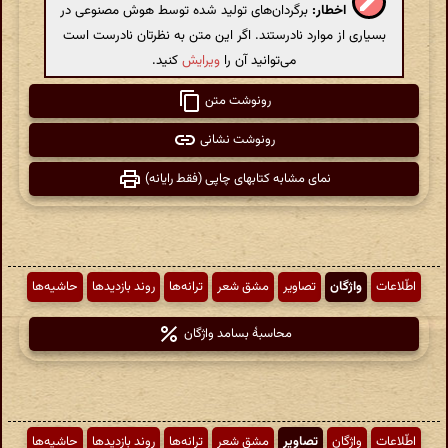
اخطار:
برگردان‌های تولید شده توسط هوش مصنوعی در
بسیاری از موارد نادرستند. اگر این متن به نظرتان نادرست است
می‌توانید آن را
ویرایش
کنید.
رونوشت متن
رونوشت نشانی
نمای مشابه کتابهای چاپی (فقط رایانه)
اطّلاعات
واژگان
تصاویر
مشق شعر
ترانه‌ها
روند بازدیدها
حاشیه‌ها
محاسبهٔ بسامد واژگان
اطّلاعات
واژگان
تصاویر
مشق شعر
ترانه‌ها
روند بازدیدها
حاشیه‌ها