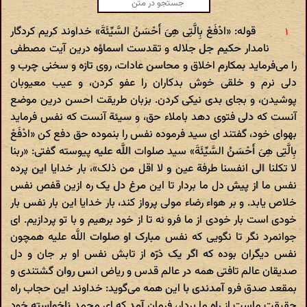
قوله: «ادْفَعْ بِالَّتِی هِیَ أَحْسَنُ السَّیِّئَةَ» خداوند کریم کردگار
نامدار حکیم جل جلاله و تقدست اسماؤه درین آیت مصطفی
را می‌فرماید بمکارم اخلاق و محاسن عادات، روی تازه و سخنی چرب و
دلی نرم و خلقی خوش بدکاران را عفو کردن، و عیب معیوبان
پوشیدن، و بجای بدی نیکی کردن. بزبان طریقت احسن درین موضع
آنست که دلی فتوی دهد باملاء حق، و سیئة آنست که نفس فرماید
بهوای خود، گفتند ای سید فرموده نفس را بنموده حق دفع کن «ادْفَعْ
بِالَّتِی هِیَ أَحْسَنُ السَّیِّئَةَ» سید صلوات اللَّه علیه پیوسته گفتی: «ربنا
لا تکلنا الی انفسنا طرفة عین و لا اقل من ذلک»، بار خدایا این پرده
نفس ما از پیش دل ما بردار تا این مرغ دل یک ره ازین قفص نفس
خلاص یابد. و بر هواء رضاء مولی پرواز کند، بار خدایا این بار نفس بار
خودی است بار خودی از ما فرو نه تا از خود برهیم و با تو پردازیم. ای
جوانمرد نگر تا نگویی که نفس مبارک او صلوات اللَّه علیه همچون
نفس دیگران بوده که اگر یک ذرّه از تابش نفس او بر جان و دل
صدیقان عالم تافتی همه در عالم قدس و ریاض انس روان گشتندی و
بمقعد صدق فرو آمدندی با این همه می‌گوید: خداوند این حجاب راه
حقیقت ماست از راه ما بردار، فرمان آمد که ای محمد ناخواسته خود