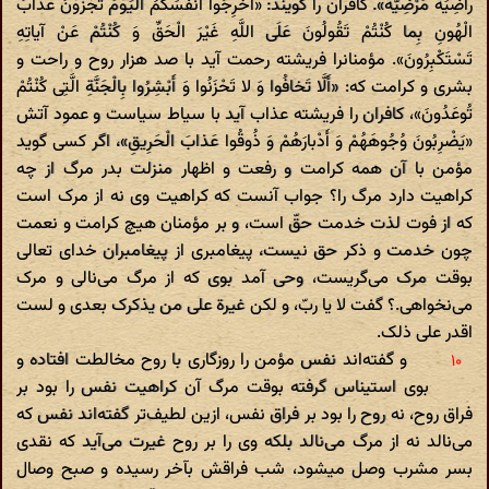
راضِیَةً مَرْضِیَّةً». کافران را گویند: «أَخْرِجُوا أَنْفُسَکُمُ الْیَوْمَ تُجْزَوْنَ عَذابَ
الْهُونِ بِما کُنْتُمْ تَقُولُونَ عَلَی اللَّهِ غَیْرَ الْحَقِّ وَ کُنْتُمْ عَنْ آیاتِهِ
تَسْتَکْبِرُونَ». مؤمنانرا فریشته رحمت آید با صد هزار روح و راحت و
بشری و کرامت که: «أَلَّا تَخافُوا وَ لا تَحْزَنُوا وَ أَبْشِرُوا بِالْجَنَّةِ الَّتِی کُنْتُمْ
تُوعَدُونَ»، کافران را فریشته عذاب آید با سیاط سیاست و عمود آتش
«یَضْرِبُونَ وُجُوهَهُمْ وَ أَدْبارَهُمْ وَ ذُوقُوا عَذابَ الْحَرِیقِ»، اگر کسی گوید
مؤمن با آن همه کرامت و رفعت و اظهار منزلت بدر مرگ از چه
کراهیت دارد مرگ را؟ جواب آنست که کراهیت وی نه از مرک است
که از فوت لذت خدمت حقّ است، و بر مؤمنان هیچ کرامت و نعمت
چون خدمت و ذکر حق نیست، پیغامبری از پیغامبران خدای تعالی
بوقت مرک می‌گریست، وحی آمد بوی که از مرگ می‌نالی و مرک
می‌نخواهی.؟ گفت‌ لا یا ربّ، و لکن غیرة علی من یذکرک بعدی و لست
اقدر علی ذلک.
و گفته‌اند نفس مؤمن را روزگاری با روح مخالطت افتاده و
بوی استیناس گرفته بوقت مرگ آن کراهیت نفس را بود بر
فراق روح، نه روح را بود بر فراق نفس، ازین لطیف‌تر گفته‌اند نفس که
می‌نالد نه از مرگ می‌نالد بلکه وی را بر روح غیرت می‌آید که نقدی
بسر مشرب وصل میشود، شب فراقش بآخر رسیده و صبح وصال