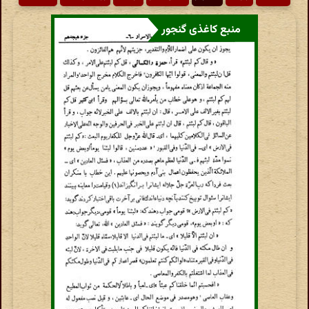
منبع کاغذی گنجور