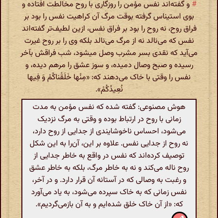
#
و گفته‌اند نفس مؤمن را روزگاری با روح مخالطت افتاده و
بوی استیناس گرفته بوقت مرگ آن کراهیت نفس را بود بر
فراق روح، نه روح را بود بر فراق نفس، ازین لطیف‌تر گفته‌اند
نفس که می‌نالد نه از مرگ می‌نالد بلکه وی را بر روح غیرت
می‌آید که نقدی بسر مشرب وصل میشود، شب فراقش بآخر
رسیده و صبح وصال دمیده، و سوز عشق را مرهم دیده، و
نفس را وقتی با خاک می‌دهند که: «مِنْها خَلَقْناکُمْ وَ فِیها
نُعِیدُکُمْ».
هوش مصنوعی: گفته شده که نفس مؤمن به مدت
زمانی با روح در ارتباط بوده و وقتی به مرگ نزدیک
می‌شود، احساس ناخوشایندی از جدایی از روح دارد،
نه روح از جدایی نفس. علاوه بر این، آن‌را به این شکل
توصیف کرده‌اند که نفس در واقع به خاطر جدایی از
روح ناله می‌کند و نه به خاطر مرگ، بلکه به خاطر عشق
و رغبت به وصالی که در آستانه آن قرار دارد. و در آخر،
نفس زمانی که به خاک سپرده می‌شود، به یاد می‌آورد
که: «از آن خاک خلق شده‌ایم و به آن بازمی‌گردیم».