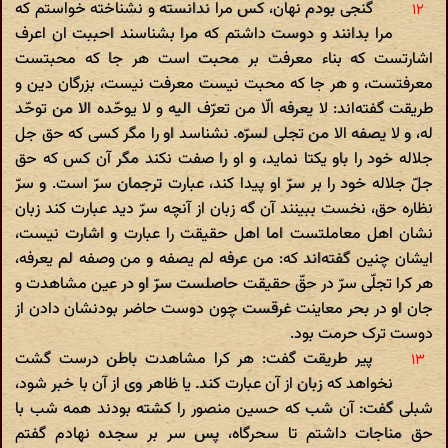
گنجی بودم نهان، کس مرا ندانسته و نشناخته خواستم که
مرا بدانند و دوست داشتم که مرا بشناسند احببت ان اعرف
اشارتست که بناء معرفت بر محبت است هر جا که محبتست
معرفتست، و هر جا که محبت نیست معرفت نیست، بزرگان دین و
طریقت گفته‌اند: لا یعرفه الّا من تعرّف الیه و لا یوحّده الا من توحّد
له، و لا یصفه الا من تجلی لسرّه. نشناسد او را مگر کسی که حق جل
جلاله خود را باو یکتا نماید، و او را صفت نکند مگر آن کس که حق
جلّ جلاله خود را بر سرّ او پیدا کند، عبارت ترجمان سرّ است. و سرّ
نظاره حق، نخست ببینند آن گه زبان از آنچه سرّ دید عبارت کند زبان
نشان اهل معاملتست اما اهل حقیقت را عبارت و اشارت نیست،
ایشان چنین گفته‌اند که: من عرفه لم یصفه و من وصفه لم یعرفه،
هر کرا تجلّی سرّ در حقّ حقیقت حاصلست سرّ او در عین مشاهدت و
جان او در بحر معاینت غرقست چون دوست حاضر بودنشان دادن از
دوست ترک حرمت بود.
پیر طریقت گفت: هر کرا مشاهدت باطن درست گشت
نخواهد که زبان از آن عبارت کند. یا ظاهر وی از آن با خبر شود،
شبلی گفت: آن شب که حسین منصور را کشته بودند همه شب با
حق مناجات داشتم تا سحرگاه، پس سر بر سجده نهادم گفتم