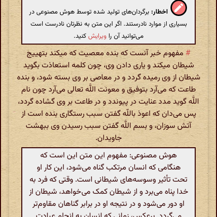
اخطار:
برگردان‌های تولید شده توسط هوش مصنوعی در
بسیاری از موارد نادرستند. اگر این متن به نظرتان نادرست است
می‌توانید آن را
ویرایش
کنید.
#
مفهوم خبر آنست که بنده معصیت که میکند بتهییج
شیطان میکند و یاری دادن وی، چون کلمه استعاذت بگوید
شیطان از وی رمیده گردد و در معاصی بر وی بسته شود، و بنده
طاعت که می‌آرد بتوفیق و معونت اللَّه تعالی می‌آرد چون نام
اللَّه گوید مدد عنایت در پیوندد و در طاعت بر وی گشاده گردد،
پس می‌دان که اعوذ باللّه گفتن سبب رستگاری بنده است از
آتش سوزان، و بسم اللَّه گفتن سبب رسیدن وی ببهشت
جاویدان.
هوش مصنوعی: مفهوم این متن این است که
هنگامی که انسان مرتکب گناه می‌شود، این کار او
تحت تأثیر وسوسه‌های شیطانی است. وقتی که فرد به
خدا پناه می‌برد و از شیطان کمک می‌خواهد، شیطان از
او دور می‌شود و در نتیجه او در برابر گناهان مقاوم‌تر
می‌گردد. برعکس، زمانی که انسان به انجام عبادت