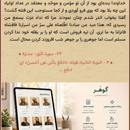
خداوندا بنده‌ای بود از آن تو مؤمن و موحّد و معتقد در عداد اولیاء
این چه بلا بود که بوی فرو آوردی و از کجا مستوجب این فتنه گشت؟
گفتا بخواب اندر شدم چنان نمودند مرا که نداء عزت بسمع من
رسیدی که: هذا عبد من عبادنا اطّلعناه علی سرّ من اسرارنا فافشاه
فانزلنا به ما تری. آن تره فروش است که او را بر بقله خود ندا کردن
مسلم است اما جوهری را بر جوهر شب افروزند کردن محال است.
۲۴- سورة النّور- مدنیّة
»
«
۴ - النوبة الثانیة: قوله: «ادْفَعْ بِالَّتِی هِیَ أَحْسَنُ» ای
ادفع ...