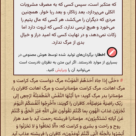
که متکبر است، سپس کسی که به مصرف مشروبات
الکلی می‌پردازد، بعد زناکار، و بعد ربا خوار. همچنین
مردی که دیگران را می‌کشد، هر کسی که مال یتیم را
می‌خورد و هیچ ترسی ندارد، کسی که ثروت دارد اما
زکات نمی‌دهد، و در نهایت کسی که امید دراز و خیال
بدی از مرگ ندارد.
اخطار:
برگردان‌های تولید شده توسط هوش مصنوعی در
بسیاری از موارد نادرستند. اگر این متن به نظرتان نادرست است
می‌توانید آن را
ویرایش
کنید.
#
«حَتَّی إِذا جاءَ أَحَدَهُمُ الْمَوْتُ» مرگ دواست مرگ کرامت و
مرگ اهانت، مرگ کرامت مؤمنانراست و مرگ اهانت کافران را،
مؤمنانرا بدر مرگ گوید: «یا أَیَّتُهَا النَّفْسُ الْمُطْمَئِنَّةُ ارْجِعِی إِلی‌
رَبِّکِ راضِیَةً مَرْضِیَّةً». کافران را گویند: «أَخْرِجُوا أَنْفُسَکُمُ الْیَوْمَ
تُجْزَوْنَ عَذابَ الْهُونِ بِما کُنْتُمْ تَقُولُونَ عَلَی اللَّهِ غَیْرَ الْحَقِّ وَ کُنْتُمْ
عَنْ آیاتِهِ تَسْتَکْبِرُونَ». مؤمنانرا فریشته رحمت آید با صد هزار
روح و راحت و بشری و کرامت که: «أَلَّا تَخافُوا وَ لا تَحْزَنُوا وَ
أَبْشِرُوا بِالْجَنَّةِ الَّتِی کُنْتُمْ تُوعَدُونَ»، کافران را فریشته عذاب آید