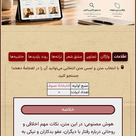
اطّلاعات
واژگان
تصاویر
مشق شعر
ترانه‌ها
روند بازدیدها
حاشیه‌ها
با انتخاب متن و لمس متن انتخابی می‌توانید آن را در لغتنامهٔ دهخدا
جستجو کنید.
منبع اولیه:
کتابخانهٔ تصوف
تعداد ابیات:
۰
خلاصه
هوش مصنوعی: در این متن، نکات مهم اخلاقی و
روحانی درباره رفتار با دیگران، عفو بدکاران و نیکی به