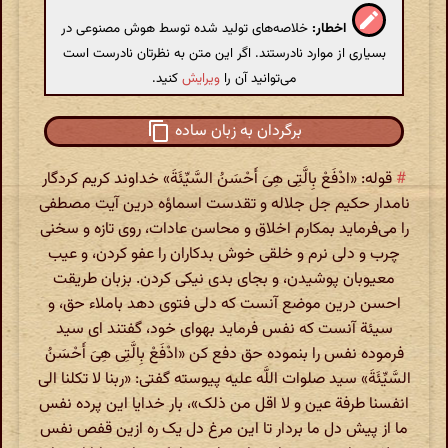
اخطار:
خلاصه‌های تولید شده توسط هوش مصنوعی در
بسیاری از موارد نادرستند. اگر این متن به نظرتان نادرست است
می‌توانید آن را
ویرایش
کنید.
برگردان به زبان ساده
#
قوله: «ادْفَعْ بِالَّتِی هِیَ أَحْسَنُ السَّیِّئَةَ» خداوند کریم کردگار
نامدار حکیم جل جلاله و تقدست اسماؤه درین آیت مصطفی
را می‌فرماید بمکارم اخلاق و محاسن عادات، روی تازه و سخنی
چرب و دلی نرم و خلقی خوش بدکاران را عفو کردن، و عیب
معیوبان پوشیدن، و بجای بدی نیکی کردن. بزبان طریقت
احسن درین موضع آنست که دلی فتوی دهد باملاء حق، و
سیئة آنست که نفس فرماید بهوای خود، گفتند ای سید
فرموده نفس را بنموده حق دفع کن «ادْفَعْ بِالَّتِی هِیَ أَحْسَنُ
السَّیِّئَةَ» سید صلوات اللَّه علیه پیوسته گفتی: «ربنا لا تکلنا الی
انفسنا طرفة عین و لا اقل من ذلک»، بار خدایا این پرده نفس
ما از پیش دل ما بردار تا این مرغ دل یک ره ازین قفص نفس