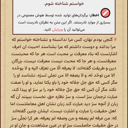
خواستم شناخته شوم.
اخطار:
برگردان‌های تولید شده توسط هوش مصنوعی در
بسیاری از موارد نادرستند. اگر این متن به نظرتان نادرست است
می‌توانید آن را
ویرایش
کنید.
#
گنجی بودم نهان، کس مرا ندانسته و نشناخته خواستم که
مرا بدانند و دوست داشتم که مرا بشناسند احببت ان اعرف
اشارتست که بناء معرفت بر محبت است هر جا که محبتست
معرفتست، و هر جا که محبت نیست معرفت نیست، بزرگان
دین و طریقت گفته‌اند: لا یعرفه الّا من تعرّف الیه و لا یوحّده
الا من توحّد له، و لا یصفه الا من تجلی لسرّه. نشناسد او را
مگر کسی که حق جل جلاله خود را باو یکتا نماید، و او را صفت
نکند مگر آن کس که حق جلّ جلاله خود را بر سرّ او پیدا کند،
عبارت ترجمان سرّ است. و سرّ نظاره حق، نخست ببینند آن گه
زبان از آنچه سرّ دید عبارت کند زبان نشان اهل معاملتست اما
اهل حقیقت را عبارت و اشارت نیست، ایشان چنین گفته‌اند
که: من عرفه لم یصفه و من وصفه لم یعرفه، هر کرا تجلّی سرّ
در حقّ حقیقت حاصلست سرّ او در عین مشاهدت و جان او در