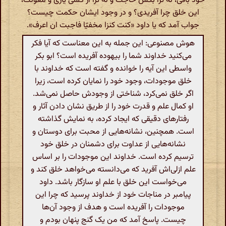
خود باقی، نه ترا بکس حاجت و نه ترا از کسی یاری و معونت،
این خلق چرا آفریدی؟ و در وجود ایشان حکمت چیست؟
جواب آمد که یا داود «کنت کنزا مخفیّا فاجبت ان اعرف».
هوش مصنوعی: این جمله به این معناست که آیا فکر
می‌کنید خداوند شما را بیهوده آفریده است؟ ابو بکر
واسطی این آیه را خوانده و گفته است که خداوند با
خلق موجودات، وجود خود را نمایان کرده است، زیرا
اگر خلق نمی‌کرد، شناختی از وجودش حاصل نمی‌شد.
او کمال علم و قدرت خود را از طریق نشان دادن آثار و
رفتارهای دقیقی که ایجاد کرده، به نمایش گذاشته
است. همچنین، نشانه‌هایی از محبت برای دوستان و
نشانه‌هایی از عداوت برای دشمنان در خلق خود
ترسیم کرده است. خداوند این موجودات را بر اساس
علم ازلی‌اش آفرید که می‌دانسته می‌خواهد خلق کند و
می‌خواست این خلق با علم او سازگار باشد. داود
پیامبر در مناجات خود از خداوند پرسید که چرا این
موجودات را آفریده است و هدف از وجود آن‌ها
چیست. پاسخ آمد که من یک گنج پنهان بودم و