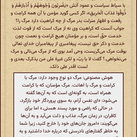
با سیاط سیاست و عمود آتش «یَضْرِبُونَ وُجُوهَهُمْ وَ أَدْبارَهُمْ وَ
ذُوقُوا عَذابَ الْحَرِیقِ»، اگر کسی گوید مؤمن با آن همه کرامت و
رفعت و اظهار منزلت بدر مرگ از چه کراهیت دارد مرگ را؟
جواب آنست که کراهیت وی نه از مرک است که از فوت لذت
خدمت حقّ است، و بر مؤمنان هیچ کرامت و نعمت چون
خدمت و ذکر حق نیست، پیغامبری از پیغامبران خدای تعالی
بوقت مرک می‌گریست، وحی آمد بوی که از مرگ می‌نالی و مرک
می‌نخواهی.؟ گفت‌ لا یا ربّ، و لکن غیرة علی من یذکرک بعدی و
لست اقدر علی ذلک.
هوش مصنوعی: مرگ دو نوع وجود دارد: مرگ با
کرامت و مرگ با اهانت. مرگ مؤمنان، که با کرامت
همراه است، به گونه‌ای است که به آن‌ها گفته
می‌شود: «ای نفس آرام، به سوی پروردگار خود بازگرد،
در حالی که راضی و مورد پسند هستی.» اما برای
کافران، در زمان مرگ، عذاب و ذلت می‌آید و به آن‌ها
می‌گویند: «امروز جان‌های خود را خارج کنید، زیرا شما
به خاطر گفتارهای نادرستی که درباره خدا داشتید و به