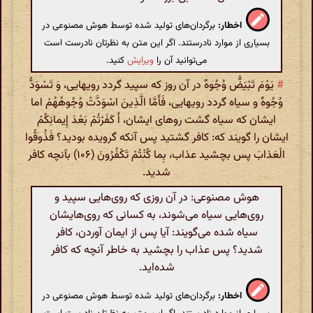
اخطار:
برگردان‌های تولید شده توسط هوش مصنوعی در
بسیاری از موارد نادرستند. اگر این متن به نظرتان نادرست است
می‌توانید آن را
ویرایش
کنید.
#
یَوْمَ تَبْیَضُّ وُجُوهٌ در آن روز که سپید گردد رویهایی، وَ تَسْوَدُّ
وُجُوهٌ و سیاه گردد رویهایی، فَأَمَّا الَّذِینَ اسْوَدَّتْ وُجُوهُهُمْ اما
ایشان که سیاه گشت روهای ایشان، أَ کَفَرْتُمْ بَعْدَ إِیمانِکُمْ
ایشان را گویند که: کافر گشتید پس آنکه گرویده بودید؟ فَذُوقُوا
الْعَذابَ پس بچشید عذاب، بِما کُنْتُمْ تَکْفُرُونَ (۱۰۶) بآنچه کافر
شدید.
هوش مصنوعی: در آن روزی که روی‌هایی سپید و
روی‌هایی سیاه می‌شوند، به کسانی که روی‌هایشان
سیاه شده می‌گویند: آیا پس از ایمان آوردن، کافر
شدید؟ پس عذاب را بچشید به خاطر آنچه که کافر
شده‌اید.
اخطار:
برگردان‌های تولید شده توسط هوش مصنوعی در