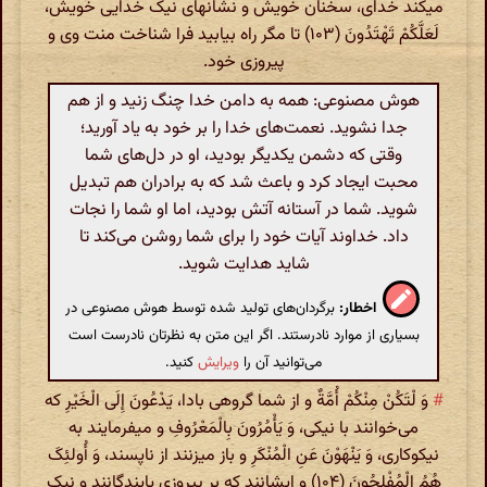
میکند خدای، سخنان خویش و نشانهای نیک خدایی خویش،
لَعَلَّکُمْ تَهْتَدُونَ (۱۰۳) تا مگر راه بیابید فرا شناخت منت وی و
پیروزی خود.
هوش مصنوعی: همه به دامن خدا چنگ زنید و از هم
جدا نشوید. نعمت‌های خدا را بر خود به یاد آورید؛
وقتی که دشمن یکدیگر بودید، او در دل‌های شما
محبت ایجاد کرد و باعث شد که به برادران هم تبدیل
شوید. شما در آستانه آتش بودید، اما او شما را نجات
داد. خداوند آیات خود را برای شما روشن می‌کند تا
شاید هدایت شوید.
اخطار:
برگردان‌های تولید شده توسط هوش مصنوعی در
بسیاری از موارد نادرستند. اگر این متن به نظرتان نادرست است
می‌توانید آن را
ویرایش
کنید.
#
وَ لْتَکُنْ مِنْکُمْ أُمَّةٌ و از شما گروهی بادا، یَدْعُونَ إِلَی الْخَیْرِ که
می‌خوانند با نیکی، وَ یَأْمُرُونَ بِالْمَعْرُوفِ و میفرمایند به
نیکوکاری، وَ یَنْهَوْنَ عَنِ الْمُنْکَرِ و باز میزنند از ناپسند، وَ أُولئِکَ
هُمُ الْمُفْلِحُونَ (۱۰۴) و ایشانند که بر پیروزی پایندگانند و نیک