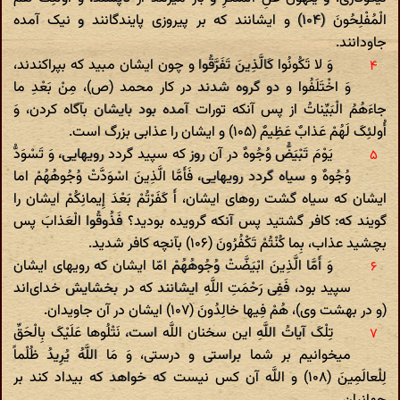
الْمُفْلِحُونَ (۱۰۴) و ایشانند که بر پیروزی پایندگانند و نیک آمده
جاودانند.
وَ لا تَکُونُوا کَالَّذِینَ تَفَرَّقُوا و چون ایشان مبید که بپراکندند،
وَ اخْتَلَفُوا و دو گروه شدند در کار محمد (ص)، مِنْ بَعْدِ ما
جاءَهُمُ الْبَیِّناتُ از پس آنکه تورات آمده بود بایشان بآگاه کردن، وَ
أُولئِکَ لَهُمْ عَذابٌ عَظِیمٌ (۱۰۵) و ایشان را عذابی بزرگ است.
یَوْمَ تَبْیَضُّ وُجُوهٌ در آن روز که سپید گردد رویهایی، وَ تَسْوَدُّ
وُجُوهٌ و سیاه گردد رویهایی، فَأَمَّا الَّذِینَ اسْوَدَّتْ وُجُوهُهُمْ اما
ایشان که سیاه گشت روهای ایشان، أَ کَفَرْتُمْ بَعْدَ إِیمانِکُمْ ایشان را
گویند که: کافر گشتید پس آنکه گرویده بودید؟ فَذُوقُوا الْعَذابَ پس
بچشید عذاب، بِما کُنْتُمْ تَکْفُرُونَ (۱۰۶) بآنچه کافر شدید.
وَ أَمَّا الَّذِینَ ابْیَضَّتْ وُجُوهُهُمْ امّا ایشان که رویهای ایشان
سپید بود، فَفِی رَحْمَتِ اللَّهِ ایشانند که در بخشایش خدای‌اند
(و در بهشت وی)، هُمْ فِیها خالِدُونَ (۱۰۷) ایشان در آن جاویدان.
تِلْکَ آیاتُ اللَّهِ این سخنان اللَّه است، نَتْلُوها عَلَیْکَ بِالْحَقِّ
میخوانیم بر شما براستی و درستی، وَ مَا اللَّهُ یُرِیدُ ظُلْماً
لِلْعالَمِینَ (۱۰۸) و اللَّه آن کس نیست که خواهد که بیداد کند بر