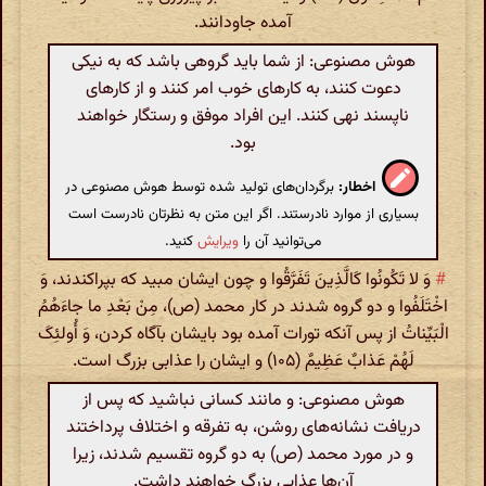
آمده جاودانند.
هوش مصنوعی: از شما باید گروهی باشد که به نیکی
دعوت کنند، به کارهای خوب امر کنند و از کارهای
ناپسند نهی کنند. این افراد موفق و رستگار خواهند
بود.
اخطار:
برگردان‌های تولید شده توسط هوش مصنوعی در
بسیاری از موارد نادرستند. اگر این متن به نظرتان نادرست است
می‌توانید آن را
ویرایش
کنید.
#
وَ لا تَکُونُوا کَالَّذِینَ تَفَرَّقُوا و چون ایشان مبید که بپراکندند، وَ
اخْتَلَفُوا و دو گروه شدند در کار محمد (ص)، مِنْ بَعْدِ ما جاءَهُمُ
الْبَیِّناتُ از پس آنکه تورات آمده بود بایشان بآگاه کردن، وَ أُولئِکَ
لَهُمْ عَذابٌ عَظِیمٌ (۱۰۵) و ایشان را عذابی بزرگ است.
هوش مصنوعی: و مانند کسانی نباشید که پس از
دریافت نشانه‌های روشن، به تفرقه و اختلاف پرداختند
و در مورد محمد (ص) به دو گروه تقسیم شدند، زیرا
آن‌ها عذابی بزرگ خواهند داشت.