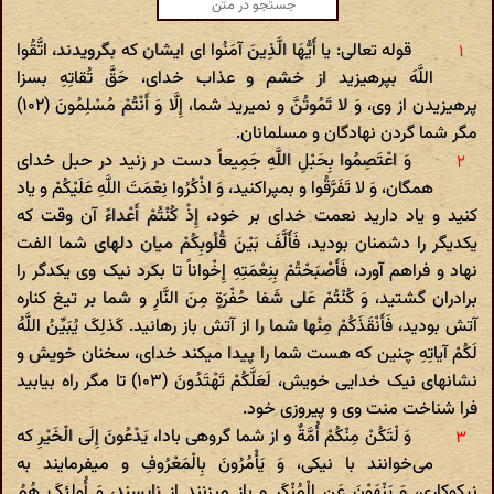
قوله تعالی: یا أَیُّهَا الَّذِینَ آمَنُوا ای ایشان که بگرویدند، اتَّقُوا
اللَّهَ بپرهیزید از خشم و عذاب خدای، حَقَّ تُقاتِهِ بسزا
پرهیزیدن از وی، وَ لا تَمُوتُنَّ و نمیرید شما، إِلَّا وَ أَنْتُمْ مُسْلِمُونَ (۱۰۲)
مگر شما گردن نهادگان و مسلمانان.
وَ اعْتَصِمُوا بِحَبْلِ اللَّهِ جَمِیعاً دست در زنید در حبل خدای
همگان، وَ لا تَفَرَّقُوا و بمپراکنید، وَ اذْکُرُوا نِعْمَتَ اللَّهِ عَلَیْکُمْ و یاد
کنید و یاد دارید نعمت خدای بر خود، إِذْ کُنْتُمْ أَعْداءً آن وقت که
یکدیگر را دشمنان بودید، فَأَلَّفَ بَیْنَ قُلُوبِکُمْ میان دلهای شما الفت
نهاد و فراهم آورد، فَأَصْبَحْتُمْ بِنِعْمَتِهِ إِخْواناً تا بکرد نیک وی یکدگر را
برادران گشتید، وَ کُنْتُمْ عَلی‌ شَفا حُفْرَةٍ مِنَ النَّارِ و شما بر تیغ کناره
آتش بودید، فَأَنْقَذَکُمْ مِنْها شما را از آتش باز رهانید. کَذلِکَ یُبَیِّنُ اللَّهُ
لَکُمْ آیاتِهِ چنین که هست شما را پیدا میکند خدای، سخنان خویش و
نشانهای نیک خدایی خویش، لَعَلَّکُمْ تَهْتَدُونَ (۱۰۳) تا مگر راه بیابید
فرا شناخت منت وی و پیروزی خود.
وَ لْتَکُنْ مِنْکُمْ أُمَّةٌ و از شما گروهی بادا، یَدْعُونَ إِلَی الْخَیْرِ که
می‌خوانند با نیکی، وَ یَأْمُرُونَ بِالْمَعْرُوفِ و میفرمایند به
نیکوکاری، وَ یَنْهَوْنَ عَنِ الْمُنْکَرِ و باز میزنند از ناپسند، وَ أُولئِکَ هُمُ