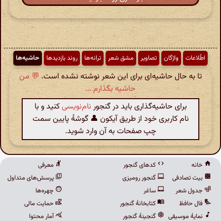
اطّلاعات
واژگان
تصاویر
مشق شعر
ترانه‌ها
روند بازدیدها
حاشیه‌ها
تا به حال حاشیه‌ای برای این شعر نوشته نشده است.
💬 من
حاشیه بگذارم ...
برای حاشیه‌گذاری باید در گنجور
نام‌نویسی
کنید و با
نام کاربری خود از طریق آیکون 👤 گوشهٔ پایین سمت
چپ صفحات به آن وارد شوید.
خانه
کدهای گنجور
معرفی
بیت تصادفی
گنجور رومیزی
پرسش‌های متداول
جدول شعر
ساغر
چهره‌ها
فال حافظ
کتابخانهٔ گنجور
حمایت مالی
نمایهٔ موسیقی
گنجینهٔ گنجور
آمار محتوا