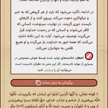
به هم نزدیک کرده و آنها را برادران ساخته است.
در ادامه، تأکید می‌شود که باید از هر گروهی که به خیر
و نیکوکاری دعوت می‌کند پیروی کنند و از کارهای
ناپسند دوری گزینند. در نهایت، سرنوشت کسانی که
کافر می‌شوند و کسانی که در رحمت خداوند قرار
می‌گیرند توصیف می‌شود. آیات به این نکته اشاره
می‌کنند که همه امور به خداوند باز می‌گردد و او هیچ
ظلمی به جهانیان نمی‌کند.
اخطار:
خلاصه‌های تولید شده توسط هوش مصنوعی در
بسیاری از موارد نادرستند. اگر این متن به نظرتان نادرست است
می‌توانید آن را
ویرایش
کنید.
برگردان به زبان ساده
#
قوله تعالی: یا أَیُّهَا الَّذِینَ آمَنُوا ای ایشان که بگرویدند، اتَّقُوا
اللَّهَ بپرهیزید از خشم و عذاب خدای، حَقَّ تُقاتِهِ بسزا پرهیزیدن
از وی، وَ لا تَمُوتُنَّ و نمیرید شما، إِلَّا وَ أَنْتُمْ مُسْلِمُونَ (۱۰۲) مگر