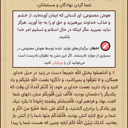
شما گردن نهادگان و مسلمانان.
هوش مصنوعی: ای کسانی که ایمان آورده‌اید، از خشم
و عذاب خداوند بپرهیزید و حق او را به جا آورید. هرگز
نباید بميرید مگر اینکه در حال اسلام و تسلیم امر خدا
باشید.
اخطار:
برگردان‌های تولید شده توسط هوش مصنوعی در
بسیاری از موارد نادرستند. اگر این متن به نظرتان نادرست است
می‌توانید آن را
ویرایش
کنید.
#
وَ اعْتَصِمُوا بِحَبْلِ اللَّهِ جَمِیعاً دست در زنید در حبل خدای
همگان، وَ لا تَفَرَّقُوا و بمپراکنید، وَ اذْکُرُوا نِعْمَتَ اللَّهِ عَلَیْکُمْ و یاد
کنید و یاد دارید نعمت خدای بر خود، إِذْ کُنْتُمْ أَعْداءً آن وقت که
یکدیگر را دشمنان بودید، فَأَلَّفَ بَیْنَ قُلُوبِکُمْ میان دلهای شما
الفت نهاد و فراهم آورد، فَأَصْبَحْتُمْ بِنِعْمَتِهِ إِخْواناً تا بکرد نیک
وی یکدگر را برادران گشتید، وَ کُنْتُمْ عَلی‌ شَفا حُفْرَةٍ مِنَ النَّارِ و
شما بر تیغ کناره آتش بودید، فَأَنْقَذَکُمْ مِنْها شما را از آتش باز
رهانید. کَذلِکَ یُبَیِّنُ اللَّهُ لَکُمْ آیاتِهِ چنین که هست شما را پیدا