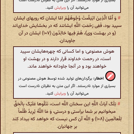
بسیاری از موارد نادرستند. اگر این متن به نظرتان نادرست است
می‌توانید آن را
ویرایش
کنید.
#
وَ أَمَّا الَّذِینَ ابْیَضَّتْ وُجُوهُهُمْ امّا ایشان که رویهای ایشان
سپید بود، فَفِی رَحْمَتِ اللَّهِ ایشانند که در بخشایش خدای‌اند
(و در بهشت وی)، هُمْ فِیها خالِدُونَ (۱۰۷) ایشان در آن
جاویدان.
هوش مصنوعی: و اما کسانی که چهره‌هایشان سپید
است، در رحمت خداوند قرار دارند و در بهشت او
خواهند بود و در آنجا جاودانه خواهند ماند.
اخطار:
برگردان‌های تولید شده توسط هوش مصنوعی در
بسیاری از موارد نادرستند. اگر این متن به نظرتان نادرست است
می‌توانید آن را
ویرایش
کنید.
#
تِلْکَ آیاتُ اللَّهِ این سخنان اللَّه است، نَتْلُوها عَلَیْکَ بِالْحَقِّ
میخوانیم بر شما براستی و درستی، وَ مَا اللَّهُ یُرِیدُ ظُلْماً
لِلْعالَمِینَ (۱۰۸) و اللَّه آن کس نیست که خواهد که بیداد کند
بر جهانیان.