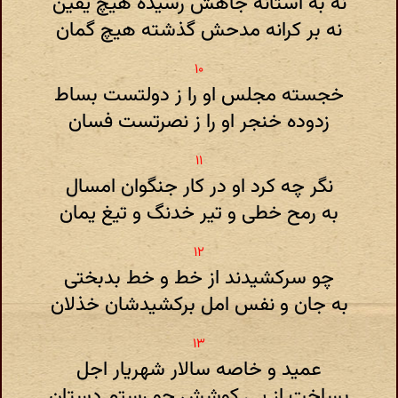
نه به آستانه جاهش رسیده هیچ یقین
نه بر کرانه مدحش گذشته هیچ گمان
خجسته مجلس او را ز دولتست بساط
زدوده خنجر او را ز نصرتست فسان
نگر چه کرد او در کار جنگوان امسال
به رمح خطی و تیر خدنگ و تیغ یمان
چو سرکشیدند از خط و خط بدبختی
به جان و نفس امل برکشیدشان خذلان
عمید و خاصه سالار شهریار اجل
بساخت از پی کوشش چو رستم دستان