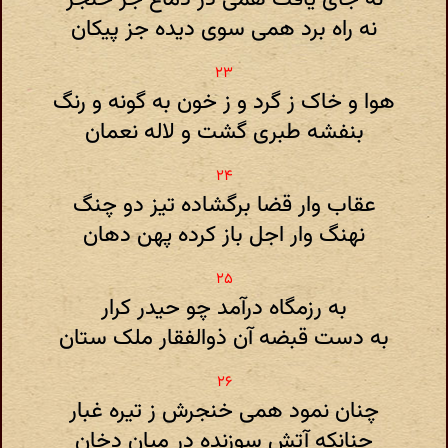
نه راه برد همی سوی دیده جز پیکان
هوا و خاک ز گرد و ز خون به گونه و رنگ
بنفشه طبری گشت و لاله نعمان
عقاب وار قضا برگشاده تیز دو چنگ
نهنگ وار اجل باز کرده پهن دهان
به رزمگاه درآمد چو حیدر کرار
به دست قبضه آن ذوالفقار ملک ستان
چنان نمود همی خنجرش ز تیره غبار
چنانکه آتش سوزنده در میان دخان