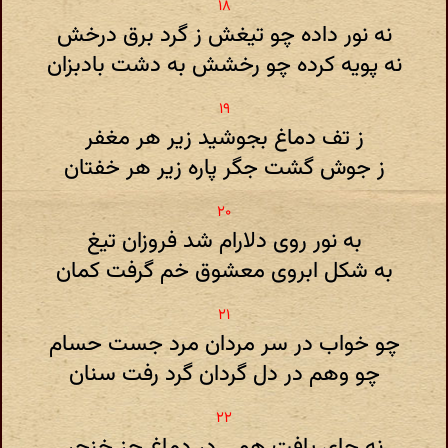
نه نور داده چو تیغش ز گرد برق درخش
نه پویه کرده چو رخشش به دشت بادبزان
ز تف دماغ بجوشید زیر هر مغفر
ز جوش گشت جگر پاره زیر هر خفتان
به نور روی دلارام شد فروزان تیغ
به شکل ابروی معشوق خم گرفت کمان
چو خواب در سر مردان مرد جست حسام
چو وهم در دل گردان گرد رفت سنان
نه جای یافت همی در دماغ جز خنجر