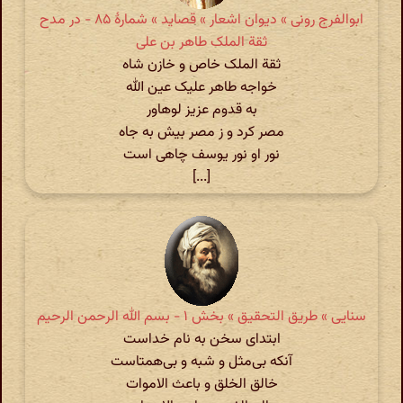
ابوالفرج رونی » دیوان اشعار » قصاید » شمارهٔ ۸۵ - در مدح
ثقة الملک طاهر بن علی
ثقة الملک خاص و خازن شاه
خواجه طاهر علیک عین الله
به قدوم عزیز لوهاور
مصر کرد و ز مصر بیش به جاه
نور او نور یوسف چاهی است
[...]
سنایی » طریق التحقیق » بخش ۱ - بسم الله الرحمن الرحیم
ابتدای سخن به نام خداست
آنکه بی‌مثل و شبه و بی‌همتاست
خالق الخلق و باعث الاموات