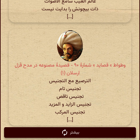
عالم الغیب سامع الاصوات
ذات بیچونش را بدایت نیست
[...]
وطواط » قصاید » شمارهٔ ۹۰ - قصیدۀ مصنوعه در مدح قزل
ارسلان (۱)
الترصیع مع التجنیس
تجنیس تام
تجنیس تاقص
تجنیس الزاید و المزید
تجنیس المرکب
[...]
بیشتر