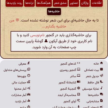
اطّلاعات
واژگان
تصاویر
مشق شعر
هم‌آهنگ‌ها
ترانه‌ها
روند بازدیدها
حاشیه‌ها
تا به حال حاشیه‌ای برای این شعر نوشته نشده است.
💬 من
حاشیه بگذارم ...
برای حاشیه‌گذاری باید در گنجور
نام‌نویسی
کنید و با
نام کاربری خود از طریق آیکون 👤 گوشهٔ پایین سمت
چپ صفحات به آن وارد شوید.
خانه
کدهای گنجور
معرفی
بیت تصادفی
گنجور رومیزی
پرسش‌های متداول
جدول شعر
ساغر
چهره‌ها
فال حافظ
کتابخانهٔ گنجور
حمایت مالی
نمایهٔ موسیقی
گنجینهٔ گنجور
آمار محتوا
حاشیه‌ها
محاسبه‌گر ابجد
آمار مشارکت
مشابه‌یابی
آوای گنجور
آمار بازدید
تازه‌های گنجور
پیشخان خوانشگران
منابع