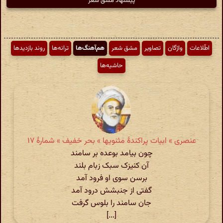
پیشنهاد مشق شعر
اطّلاعات
واژگان
تصاویر
مشق شعر
هم‌آهنگ‌ها
ترانه‌ها
روند بازدیدها
حاشیه‌ها
عنصری » ابیات پراکندهٔ مثنویها » بحر خفیف » شمارهٔ ۱۷
چون بیامد بوعده بر سامند
آن کنیزک سبک زبام بلند
برسن سوی او فرود آمد
گفتی از جنبشش درود آمد
جان سامند را بلوس گرفت
[...]