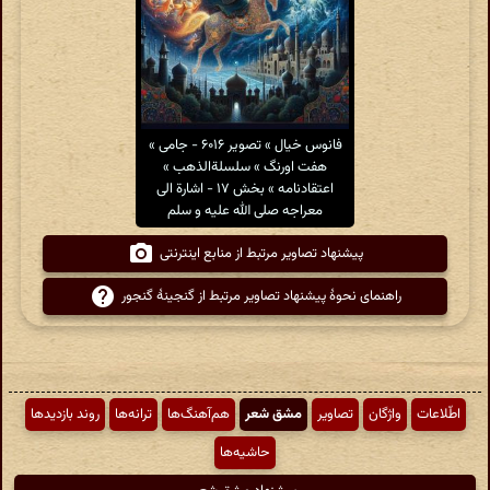
فانوس خیال » تصویر ۶۰۱۶ - جامی »
هفت اورنگ » سلسلةالذهب »
اعتقادنامه » بخش ۱۷ - اشارة الی
معراجه صلی الله علیه و سلم
پیشنهاد تصاویر مرتبط از منابع اینترنتی
راهنمای نحوهٔ پیشنهاد تصاویر مرتبط از گنجینهٔ گنجور
اطّلاعات
واژگان
تصاویر
مشق شعر
هم‌آهنگ‌ها
ترانه‌ها
روند بازدیدها
حاشیه‌ها