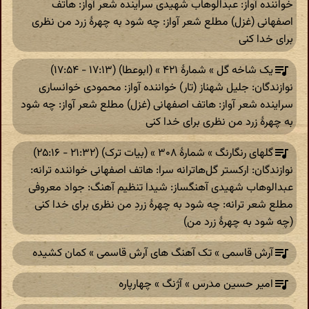
خواننده آواز: عبدالوهاب شهیدی سراینده شعر آواز: هاتف
اصفهانی (غزل) مطلع شعر آواز: چه شود به چهرهٔ زرد من نظری
برای خدا کنی
یک شاخه گل » شمارهٔ ۴۲۱ » (ابوعطا) (۱۷:۱۳ - ۱۷:۵۴)
نوازندگان: جلیل شهناز (‎تار) خواننده آواز: محمودی خوانساری
سراینده شعر آواز: هاتف اصفهانی (غزل) مطلع شعر آواز: چه شود
به چهرهٔ زرد من نظری برای خدا کنی
گلهای رنگارنگ » شمارهٔ ۳۰۸ » (بیات ترک) (۲۱:۳۲ - ۲۵:۱۶)
نوازندگان: ارکستر گل‌هاترانه سرا: هاتف اصفهانی خواننده ترانه:
عبدالوهاب شهیدی آهنگساز: شیدا تنظیم آهنگ: جواد معروفی
مطلع شعر ترانه: چه شود به چهرهٔ زردِ من نظری برای خدا کنی
(چه شود به چهرهٔ زرد من)
آرش قاسمی » تک آهنگ های آرش قاسمی » کمان کشیده
امیر حسین مدرس » آژنگ » چهارپاره