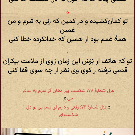
تو کمان‌کشیده و در کمین که زنی به تیرم و من
غمین
همهٔ غمم بود از همین که خدا‌نکرده خطا کنی
تو که هاتف از بَرَش این زمان رَوی از ملامت بیکران
قدمی نرفته ز کوی وی نظر از چه سوی قفا کنی
غزل شمارهٔ ۷۸: شکست پیر مغان گر سرم به ساغر
می
»
«
غزل شمارهٔ ۷۶: رفتی و دارم ای پسر بی تو دل
شکسته‌ای