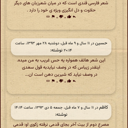
شعر فارسی قندی است که در میان شعرزبان های دیگر
حلاوت و دل انگیزی ویژه ی خود را دارد .
link
flag
۰
thumb_down
۰
thumb_up
reply
حسین
در ‫۱۱ سال و ۹ ماه قبل، دوشنبه ۲۸ مهر ۱۳۹۳، ساعت
نوشته:
۲۰:۱۴
این شعر هاتف همواره یه حس غریب به من میده.
اینقدر زیباس که در وصف نیایدبه قول سعدی
در وصف نیاید که شیرین دهن است ان...
link
flag
۰
thumb_down
۰
thumb_up
reply
کاظم
در ‫۱۱ سال و ۷ ماه قبل، جمعه ۵ دی ۱۳۹۳، ساعت ۱۴:۱۴
نوشته:
مصرع دوم از بیت آخر بجای قدمی نرفته زکوی او: قدمی