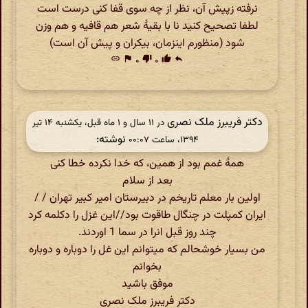
نرفته زپیش آن، نظر از چه سوی قفا کنی درست است
لطفا تصحیح کنید نا با بقیۀ شعر هم قافیه و هم وزن
شود (منظورم اینزمان، بیکران و پیش آن است)
link
flag
۰
thumb_down
۰
thumb_up
reply
دکتر فریبرز ملک نصری
در ‫۱۱ سال و ۱ ماه قبل، یکشنبه ۱۴ تیر
نوشته:
۱۳۹۴، ساعت ۰۰:۰۷
همهٔ غمم بود از همین، که خدا نکرده خطا کنی
بعد از سلام
اولین بار معلم تاریخم در دبیرستان امیر کبیر تهران / /
ایران کمپلت در چنگال طاقوت بود//این غزل را دکلمه کرد
چند روز قبل انرا در سما 1 اوردند.
من بسیار خوشحالم که میتوانم این غل را دوباره و دوباره
بخوانم
موفق باشید
دکتر فریبرز ملک نصری