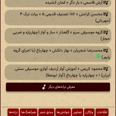
آرش قاسمی » بار دگر » کمان کشیده
محسن کرامتی » ۱۸۶ تصنیف قدیمی ۵ » بیات ترک ۴
(مهربانی)
گروه موسیقی سرو » گلعذار » ساز و آواز (چهارپاره و ضربی
حجاز)
محمدرضا شجریان » بهار دلکش » چهارباغ (با اجرای گروه
پایور)
محمود کریمی » آموزش آواز (ردیف آوازی موسیقی سنتی
ایران) ۱ » چهارپاره یا چهارباغ (آواز ابوعطا)
معرفی ترانه‌های دیگر
اطّلاعات
واژگان
تصاویر
خوانش‌ها
مشق شعر
هم‌آهنگ‌ها
ترانه‌ها