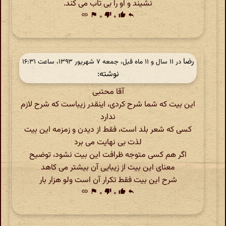
نشیند و او را بی تاب می کند.
link
flag
۰
thumb_down
۰
thumb_up
reply
رضا
در ‫۱۱ سال و ۱۱ ماه قبل، جمعه ۷ شهریور ۱۳۹۳، ساعت ۱۶:۳۱
نوشته:
آقا محتبی
این بیت که شما شرح کردی، اینقدر زیباست که شرح لازم
ندارد
کسی که شعر بلد است، فقط از دیدن و زمزمه این بیت
لذت بی نهایت می برد
اگر هم کسی متوجه ظرافت این بیت نشود، توضیح
معنای این بیت از زیبایی آن بیشتر می کاهد
شرح این بیت فقط تکرار آن است ولو هزار بار
link
flag
۰
thumb_down
۰
thumb_up
reply