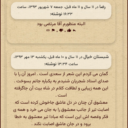
رضا
در ‫۱۱ سال و ۱۱ ماه قبل، جمعه ۷ شهریور ۱۳۹۳، ساعت
نوشته:
۱۶:۳۳
البته منظورم آقا مرتضی بود
link
flag
۰
thumb_down
۰
thumb_up
reply
شبستان خیال
در ‫۱۱ سال و ۱۰ ماه قبل، یکشنبه ۱۳ مهر ۱۳۹۳،
نوشته:
ساعت ۱۳:۳۴
گمان می کردم این شعر از سعدی است . امروز آن را با
صدای استاد شجریان شنیدم به یکباره جانم بسوخت .
این همه زیبایی و لطافت کلام در شاه بیت آن جاگرفته
است .
معشوق آن چنان در دل عاشق جاخوش کرده است که
اصابت تیر از جانب معشوق را به جان می خرد و همه ی
فکر وغصه اش این است که مبادا تیر معشوق به خطا
برود و در جان عاشق اصابت نکند .