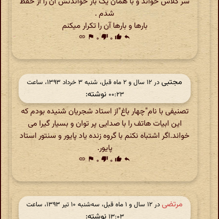
سر کلاس خواند و با همان یک بار خواندنش آن را از حفظ
شدم .
بارها و بارها آن را تکرار میکنم
link
flag
۰
thumb_down
۰
thumb_up
reply
مجتبی
در ‫۱۲ سال و ۲ ماه قبل، شنبه ۳ خرداد ۱۳۹۳، ساعت
نوشته:
۰۰:۲۳
تصنیفی با نام"چهار باغ"از استاد شجریان شنیده بودم که
این ابیات هاتف را با صدایی پر توان و بسیار گیرا می
خواند.اگر اشتباه نکنم با گروه زنده یاد پایور و سنتور استاد
پایور.
link
flag
۰
thumb_down
۰
thumb_up
reply
مرتضی
در ‫۱۲ سال و ۱ ماه قبل، سه‌شنبه ۱۰ تیر ۱۳۹۳، ساعت
نوشته:
۱۳:۰۳