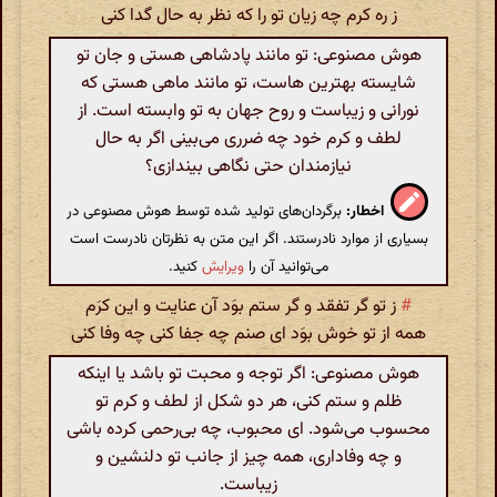
ز ره کرم چه زیان تو را که نظر به حال گدا کنی
هوش مصنوعی: تو مانند پادشاهی هستی و جان تو
شایسته بهترین هاست، تو مانند ماهی هستی که
نورانی و زیباست و روح جهان به تو وابسته است. از
لطف و کرم خود چه ضرری می‌بینی اگر به حال
نیازمندان حتی نگاهی بیندازی؟
اخطار:
برگردان‌های تولید شده توسط هوش مصنوعی در
بسیاری از موارد نادرستند. اگر این متن به نظرتان نادرست است
می‌توانید آن را
ویرایش
کنید.
#
ز تو گر تفقد و گر ستم بوَد آن عنایت و این کرَم
همه از تو خوش بوَد ای صنم چه جفا کنی چه وفا کنی
هوش مصنوعی: اگر توجه و محبت تو باشد یا اینکه
ظلم و ستم کنی، هر دو شکل از لطف و کرم تو
محسوب می‌شود. ای محبوب، چه بی‌رحمی کرده باشی
و چه وفاداری، همه چیز از جانب تو دلنشین و
زیباست.