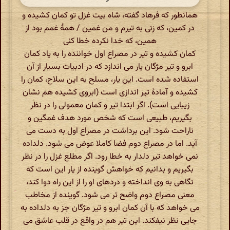
همانطور که فرهاد گفته، شاه بیت غزل تو کمان کشیده و
در کمین، که زنی به تیرم و من غمین / همۀ غمم بود از
همین، که خدا نکرده خطا کنی
کمان کشیده و تیر در مصراع اول خواننده را به یاد کمان
ابرو و تیر مژگان یار می اندازد که در ادبیات بسیار از آن
استفاده شده است. این یار، مسلح به این سلاح، کمان را
کشیده و آمادۀ تیر اندازی است (ابروی کشیده هم نشان
زیبایی است). اگر ابتدا تیر و کمان معمولی را در نظر
بگیریم، طبیعی است که شخص مورد هدف غمگین و
ناراحت شود. این برداشت در مصراع اول به دست می
آید. اما در مصراع دوم فضا کاملا عوض می شود. دلداده
نمی خواهد تیر دلدار به خطا رود. اگر مطلع غزل را در نظر
بگیریم و بدانیم که خواهش گوینده از یار این است که
نگاهی به وی انداخته و دردهای او را از این راه دوا کند،
معنی مصراع دوم واضح تر می شود. گوینده از مخاطب
می خواهد که با آن کمان ابرو و تیر مژگان جز به دلداده به
جایی نظر نیفکند. این تیر هم در واقع در قلب عاشق می