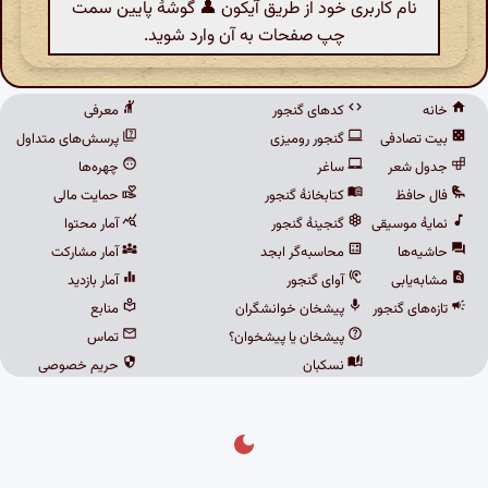
نام کاربری خود از طریق آیکون 👤 گوشهٔ پایین سمت
چپ صفحات به آن وارد شوید.
خانه
کدهای گنجور
معرفی
بیت تصادفی
گنجور رومیزی
پرسش‌های متداول
جدول شعر
ساغر
چهره‌ها
فال حافظ
کتابخانهٔ گنجور
حمایت مالی
نمایهٔ موسیقی
گنجینهٔ گنجور
آمار محتوا
حاشیه‌ها
محاسبه‌گر ابجد
آمار مشارکت
مشابه‌یابی
آوای گنجور
آمار بازدید
تازه‌های گنجور
پیشخان خوانشگران
منابع
پیشخان یا پیشخوان؟
تماس
نسکبان
حریم خصوصی