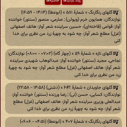
روند بازدیدها
حاشیه‌ها
گلهای رنگارنگ » شمارهٔ ۵۸۱ » (ابوعطا) (۱۴:۱۴ - ۱۶:۵۹)
نوازندگان: همایون خرم (‎ویولن) ; صارمی، منصور (‎سنتور) خواننده
آواز: قوامی (فاخته‌ای)، حسین سراینده شعر آواز: هاتف اصفهانی
(غزل) مطلع شعر آواز: چه شود به چهرهٔ زرد من نظری برای خدا
کنی
گلهای تازه » شمارهٔ ۵۹ » (چهار گاه) (۰۷:۰۲ - ۰۸:۰۰) نوازندگان:
نجاحی، مجید (‎سنتور) خواننده آواز: عبدالوهاب شهیدی سراینده
شعر آواز: هاتف اصفهانی (غزل) مطلع شعر آواز: چه شود به چهرهٔ
زرد من نظری برای خدا کنی
گلهای جاویدان » شمارهٔ ؟#۶ » (دشتی) (۱۴:۵۸ - ۲۲:۵۸)
نوازندگان: كسایی، حسن (‎نی) ; رضا ورزنده (‎سنتور) خواننده آواز:
عبدالعلی وزیری سراینده شعر آواز: هاتف اصفهانی (غزل) مطلع
شعر آواز: چه شود به چهرهٔ زرد من نظری برای خدا کنی
گلهای رنگارنگ » شمارهٔ ۴۰۷ » (ابوعطا) (۰۴:۵۱ - ۰۶:۰۶)