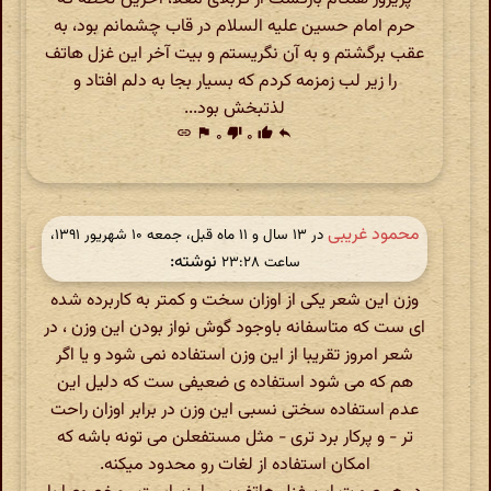
حرم امام حسین علیه السلام در قاب چشمانم بود، به
عقب برگشتم و به آن نگریستم و بیت آخر این غزل هاتف
را زیر لب زمزمه کردم که بسیار بجا به دلم افتاد و
لذتبخش بود...
link
flag
۰
thumb_down
۰
thumb_up
reply
محمود غریبی
در ‫۱۳ سال و ۱۱ ماه قبل، جمعه ۱۰ شهریور ۱۳۹۱،
نوشته:
ساعت ۲۳:۲۸
وزن این شعر یکی از اوزان سخت و کمتر به کاربرده شده
ای ست که متاسفانه باوجود گوش نواز بودن این وزن ، در
شعر امروز تقریبا از این وزن استفاده نمی شود و یا اگر
هم که می شود استفاده ی ضعیفی ست که دلیل این
عدم استفاده سختی نسبی این وزن در برابر اوزان راحت
تر - و پرکار برد تری - مثل مستفعلن می تونه باشه که
امکان استفاده از لغات رو محدود میکنه.