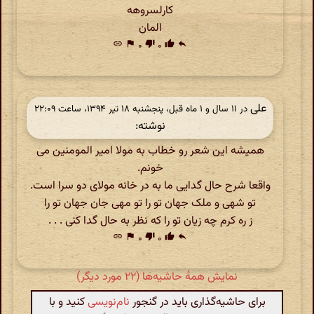
کارلسروهه
المان
link
flag
۰
thumb_down
۰
thumb_up
reply
علی
در ‫۱۱ سال و ۱ ماه قبل، پنجشنبه ۱۸ تیر ۱۳۹۴، ساعت ۲۲:۰۹
نوشته:
همیشه این شعر رو خطاب به مولا امیر المومنین می
خونم.
واقعا شرح حال گدایی ما به در خانه مولای دو سرا است.
تو شهی و ملک جهان تو را تو مهی جان جهان تو را
ز ره کرم چه زیان تو را که نظر به حال گدا کنی . . .
link
flag
۰
thumb_down
۰
thumb_up
reply
نمایش همهٔ حاشیه‌ها (۲۲ مورد دیگر)
برای حاشیه‌گذاری باید در گنجور
نام‌نویسی
کنید و با