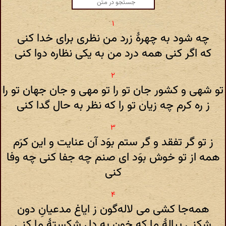
چه شود به چهرهٔ زرد من نظری برای خدا کنی
که اگر کنی همه درد من به یکی نظاره دوا کنی
تو شهی و کشور جان تو را تو مهی و جان جهان تو را
ز ره کرم چه زیان تو را که نظر به حال گدا کنی
ز تو گر تفقد و گر ستم بوَد آن عنایت و این کرَم
همه از تو خوش بوَد ای صنم چه جفا کنی چه وفا
کنی
همه‌جا کشی می لاله‌گون ز ایاغ مدعیانِ دون
شکنی پیالهٔ ما که خون به دل شکستهٔ ما کنی