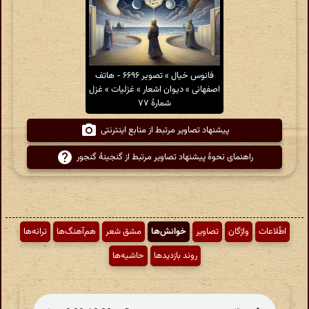
فانوس خیال » تصویر ۶۶۹۶ - هاتف
اصفهانی » دیوان اشعار » غزلیات » غزل
شمارهٔ ۷۷
پیشنهاد تصاویر مرتبط از منابع اینترنتی
راهنمای نحوهٔ پیشنهاد تصاویر مرتبط از گنجینهٔ گنجور
اطّلاعات
واژگان
تصاویر
خوانش‌ها
مشق شعر
هم‌آهنگ‌ها
ترانه‌ها
روند بازدیدها
حاشیه‌ها