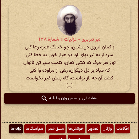
نیر تبریزی » غزلیات » شمارهٔ ۱۳۸
ز کمان ابروی دل‌نشین، چو خدنگ غمزه رها کنی
سزد ار به تیر بهای او، دو هزار خون به خطا کنی
تو ز هر طرف که کشی کمان، کنمت سپر تن ناتوان
که مباد بر دل دیگران، رهی از مراوده وا کنی
کشم آن‌چه ناز توانمت، گاه پیش غیر نخوانمت
[...]
مشابه‌یابی بر اساس وزن و قافیه
اطّلاعات
واژگان
تصاویر
خوانش‌ها
مشق شعر
هم‌آهنگ‌ها
ترانه‌ها