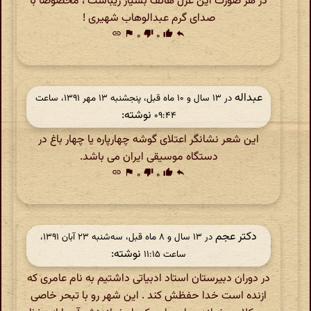
در هر صورت این غزل هاتف بسیار زیباست ، مخصوصا با
صدای گرم عبدالوهاب شهیری !
link
flag
۰
thumb_down
۰
thumb_up
reply
عبداله
در ‫۱۳ سال و ۱۰ ماه قبل، پنجشنبه ۱۳ مهر ۱۳۹۱، ساعت
نوشته:
۰۹:۴۴
این شعر نشانگر اعتلای گوشه چهارپاره یا چهار باغ در
دستگاه موسیقی ایران می باشد.
link
flag
۰
thumb_down
۰
thumb_up
reply
دکتر عجم
در ‫۱۳ سال و ۸ ماه قبل، سه‌شنبه ۲۳ آبان ۱۳۹۱،
نوشته:
ساعت ۱۱:۱۵
در دوران دبیرستان استاد ادبیاتی داشتیم به نام عامری که
ازنده است خدا حفظش کند . این شهر رو با تبحر خاصی