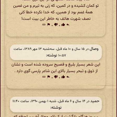
تو کمان کشیده و در کمین، که زنی به تیرم و من غمین
همهٔ غمم بود از همین، که خدا نکرده خطا کنی
نصف شهرت هاتف به خاطر این بیت است!
link
flag
۰
thumb_down
۰
thumb_up
reply
وصال
در ‫۱۵ سال و ۱۰ ماه قبل، سه‌شنبه ۱۳ مهر ۱۳۸۹، ساعت
نوشته:
۱۰:۵۷
این شعر بسیار بلیغ و فصیح سروده شده است و نشان
از ذوق و تبحر بسیار بالای این شاعر پارسی گوی دارد .
link
flag
۰
thumb_down
۰
thumb_up
reply
حمید
در ‫۱۴ سال و ۶ ماه قبل، شنبه ۱ بهمن ۱۳۹۰، ساعت ۱۱:۴۰
نوشته:
پریروز هنگام بازگشت از کربلای معلا، آخرین لحظه که