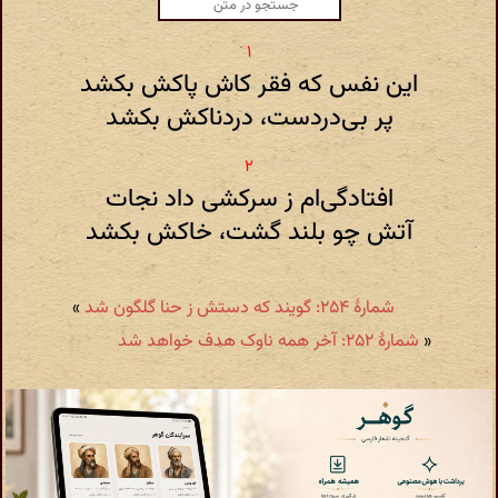
این نفس که فقر کاش پاکش بکشد
پر بی‌دردست، دردناکش بکشد
افتادگی‌ام ز سرکشی داد نجات
آتش چو بلند گشت، خاکش بکشد
شمارهٔ ۲۵۴: گویند که دستش ز حنا گلگون شد
»
«
شمارهٔ ۲۵۲: آخر همه ناوک هدف خواهد شد