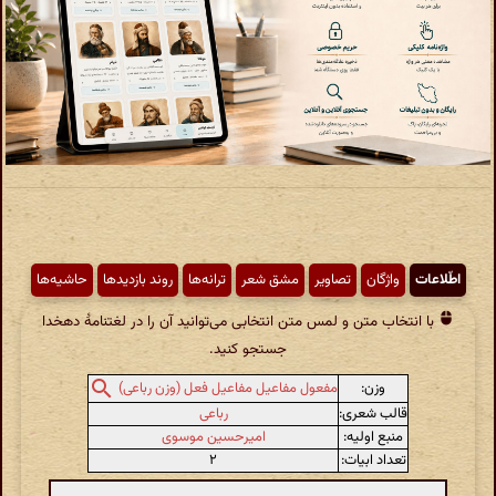
اطّلاعات
واژگان
تصاویر
مشق شعر
ترانه‌ها
روند بازدیدها
حاشیه‌ها
با انتخاب متن و لمس متن انتخابی می‌توانید آن را در لغتنامهٔ دهخدا
جستجو کنید.
وزن:
مفعول مفاعیل مفاعیل فعل (وزن رباعی)
قالب شعری:
رباعی
منبع اولیه:
امیرحسین موسوی
تعداد ابیات:
۲