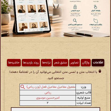
اطّلاعات
واژگان
تصاویر
مشق شعر
ترانه‌ها
روند بازدیدها
حاشیه‌ها
با انتخاب متن و لمس متن انتخابی می‌توانید آن را در لغتنامهٔ دهخدا
جستجو کنید.
وزن:
مفعول مفاعیل مفاعیل فعل (وزن رباعی)
قالب شعری:
رباعی
منبع اولیه:
امیرحسین موسوی
تعداد ابیات:
۲