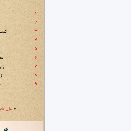
تسلی
به
ز ب
ز 
ص
«
غزل شمارهٔ ۲: ای سهی قامت گ