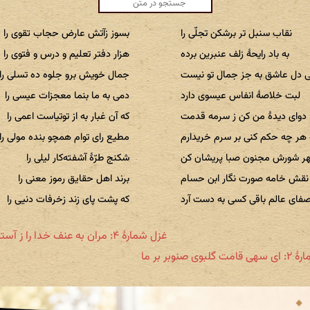
نقاب سنبل تر برشکن تجلّی را
بسوز زآتش عارض حجاب تقوی را
به باد رایحهٔ زلف عنبرین برده
هزار دفتر تعلیم و درس و فتوی را
 دل عاشق به جز جمال تو نیست
جمال خویش برو جلوه ده تسلی را
لبت خلاصهٔ انفاس عیسوی دارد
دمی به ما بنما معجزات عیسی را
دوای دیدهٔ من کن ز سرمه قدمت
که آن غبار به از توتیاست اعمی را
 هر چه حکم کنی بر سرم خریدارم
مطیع رای توام همچو بنده مولی را
هر شورش مجنون صبا پریشان کن
شکنج طرّهٔ آشفته‌کار لیلی را
نقش خامه صورت نگار ابن حسام
برند اهل حقایق رموز معنی را
فای عالم باقی کسی به دست آرد
که پشت پای زند زخرفات دنیی را
غزل شمارهٔ ۴: مران به عنف خدا را ز آستانه مرا
لبوی صنوبر بر ما