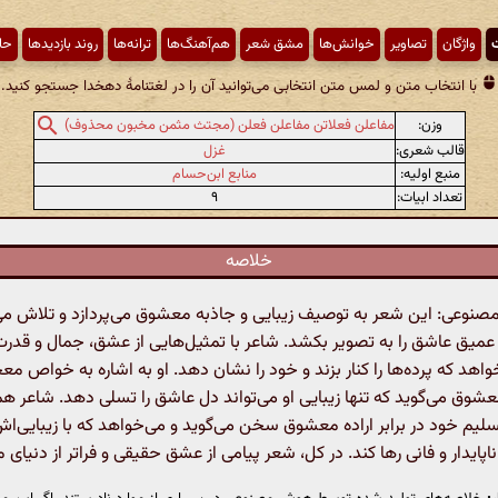
ت
واژگان
تصاویر
خوانش‌ها
مشق شعر
هم‌آهنگ‌ها
ترانه‌ها
روند بازدیدها
حا
با انتخاب متن و لمس متن انتخابی می‌توانید آن را در لغتنامهٔ دهخدا جستجو کنید.
وزن:
مفاعلن فعلاتن مفاعلن فعلن (مجتث مثمن مخبون محذوف)
قالب شعری:
غزل
منبع اولیه:
منابع ابن‌حسام
تعداد ابیات:
۹
خلاصه
وعی: این شعر به توصیف زیبایی و جاذبه معشوق می‌پردازد و تلاش می‌
یق عاشق را به تصویر بکشد. شاعر با تمثیل‌هایی از عشق، جمال و قد
خواهد که پرده‌ها را کنار بزند و خود را نشان دهد. او به اشاره به خواص معج
شوق می‌گوید که تنها زیبایی او می‌تواند دل عاشق را تسلی دهد. شاعر ه
لیم خود در برابر اراده معشوق سخن می‌گوید و می‌خواهد که با زیبایی‌اش، د
اپایدار و فانی رها کند. در کل، شعر پیامی از عشق حقیقی و فراتر از دنیای م