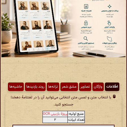
اطّلاعات
واژگان
تصاویر
مشق شعر
ترانه‌ها
روند بازدیدها
حاشیه‌ها
با انتخاب متن و لمس متن انتخابی می‌توانید آن را در لغتنامهٔ دهخدا
جستجو کنید.
منبع اولیه:
پروژهٔ بازبینی OCR
تعداد ابیات:
۲