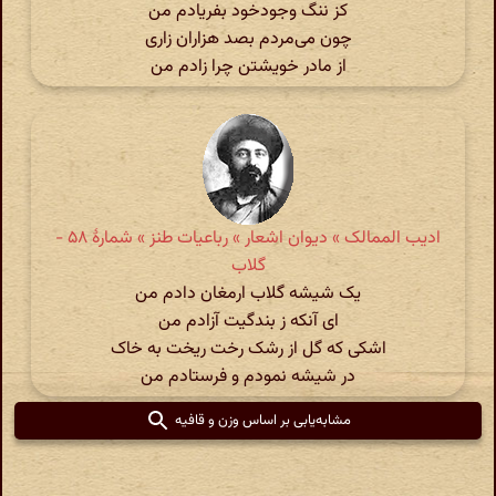
کز ننگ وجودخود بفریادم من
چون می‌مردم بصد هزاران زاری
از مادر خویشتن چرا زادم من
ادیب الممالک » دیوان اشعار » رباعیات طنز » شمارهٔ ۵۸ -
گلاب
یک شیشه گلاب ارمغان دادم من
ای آنکه ز بندگیت آزادم من
اشکی که گل از رشک رخت ریخت به خاک
در شیشه نمودم و فرستادم من
مشابه‌یابی بر اساس وزن و قافیه