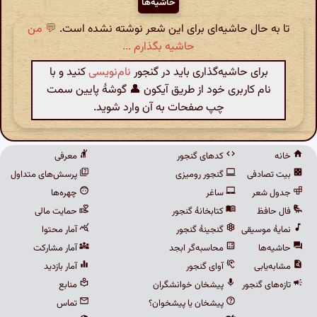
حاشیه‌ها
تا به حال حاشیه‌ای برای این شعر نوشته نشده است.
💬 من
حاشیه بگذارم ...
برای حاشیه‌گذاری باید در گنجور
نام‌نویسی
کنید و با
نام کاربری خود از طریق آیکون 👤 گوشهٔ پایین سمت
چپ صفحات به آن وارد شوید.
خانه
کدهای گنجور
معرفی
بیت تصادفی
گنجور رومیزی
پرسش‌های متداول
جدول شعر
ساغر
چهره‌ها
فال حافظ
کتابخانهٔ گنجور
حمایت مالی
نمایهٔ موسیقی
گنجینهٔ گنجور
آمار محتوا
حاشیه‌ها
محاسبه‌گر ابجد
آمار مشارکت
مشابه‌یابی
آوای گنجور
آمار بازدید
تازه‌های گنجور
پیشخان خوانشگران
منابع
پیشخان یا پیشخوان؟
تماس