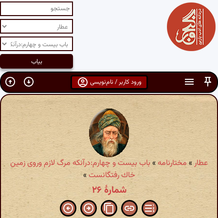
ورود کاربر / نام‌نویسی
عطار
»
مختارنامه
»
باب بیست و چهارم:درآنكه مرگ لازم وروی زمین
خاك رفتگانست
»
شمارهٔ ۲۶