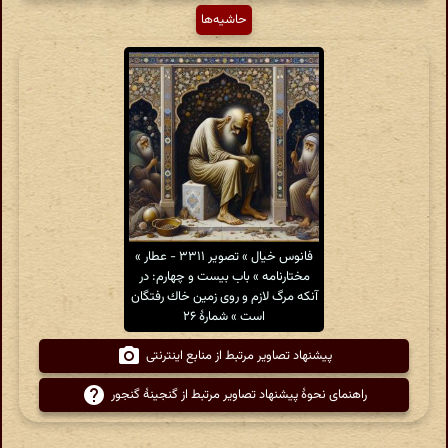
حاشیه‌ها
فانوس خیال » تصویر ۳۳۱۱ - عطار »
مختارنامه » باب بیست و چهارم: در
آنكه مرگ لازم و روی زمین خاك رفتگان
است » شمارهٔ ۲۶
پیشنهاد تصاویر مرتبط از منابع اینترنتی
راهنمای نحوهٔ پیشنهاد تصاویر مرتبط از گنجینهٔ گنجور