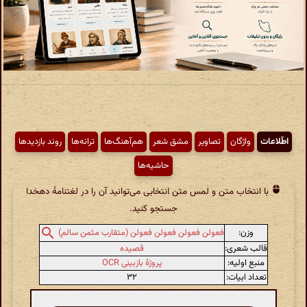
اطّلاعات
واژگان
تصاویر
مشق شعر
هم‌آهنگ‌ها
ترانه‌ها
روند بازدیدها
حاشیه‌ها
با انتخاب متن و لمس متن انتخابی می‌توانید آن را در لغتنامهٔ دهخدا
جستجو کنید.
وزن:
فعولن فعولن فعولن فعولن (متقارب مثمن سالم)
قالب شعری:
قصیده
منبع اولیه:
پروژهٔ بازبینی OCR
تعداد ابیات:
۳۲