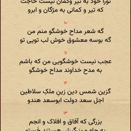
تورا خود به تیر وکمان نیست حاجت
که تیر و کمانی به مژگان و ابرو
گه شعر مداح خوشگو منم من
گه بوسه‌ معشوق خوش لب تویی تو
عجب نیست خوشگویی من‌ که باشم
به مدح خداوند مداح خوشگو
گزین شمس دین زین‌ِ ملکِ سلاطین
اجل سعد دولت ابوسعد هندو
بزرگی که آفاق و افلاک و انجم
به جاه و بزرگیش هستند خَستو