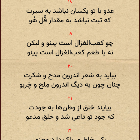
عدو با تو یکسان نباشد به سیرت
که تبت نباشد به مقدار قُل هُو
چو کعب‌الغزال است پینو و لیکن
نه با طعم‌ کعب‌الغزال است پینو
بباید به شعر اندرون مدح و شکرت
چنان چون به دیگ اندرون مِلح و چَربو
بیایند خلق از وطن‌ها به جودت
که جود تو داعی شد و خلق مدعو
یکی خاطری پاک دارد معزی