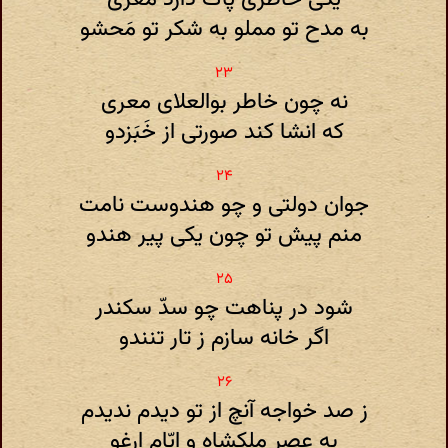
به مدح تو مملو به‌ شکر تو مَحشو
نه چون خاطر بوالعلای معری
که انشا کند صورتی از خَبَزدو
جوان دولتی و چو هندوست نامت
منم پیش تو چون یکی پیر هندو
شود در پناهت چو سدّ سکندر
اگر خانه سازم ز تار تنندو
ز صد خواجه آنچ از تو دیدم ندیدم
به عصر ملکشاه و ایّامِ ارغو